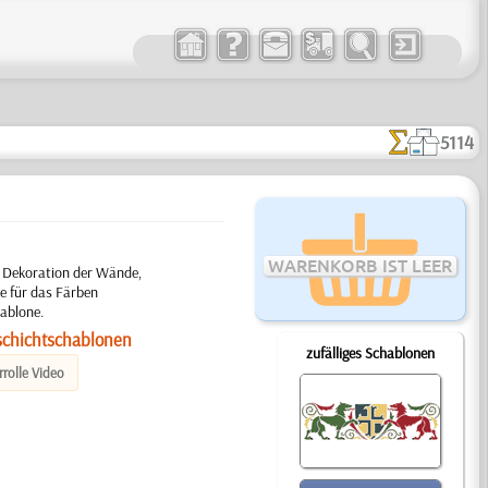
5114
WARENKORB IST LEER
r Dekoration der Wände,
e für das Färben
ablone.
schichtschablonen
zufälliges Schablonen
rolle Video