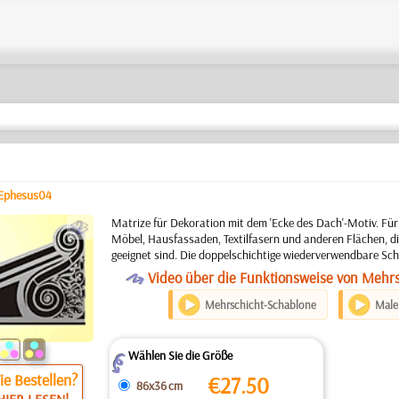
Ephesus04
b
Matrize für Dekoration mit dem 'Ecke des Dach'-Motiv. Fü
Möbel, Hausfassaden, Textilfasern und anderen Flächen, di
geeignet sind. Die doppelschichtige wiederverwendbare Sch
O
Video über die Funktionsweise von Mehr
Mehrschicht-Schablone
Maler
Wählen Sie die Größe
Z
e Bestellen?
€
27.50
86x36 cm