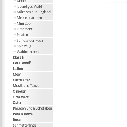
Kinder
lebendiges Wald
Märchen aus England
Meeresmärchen
Mini Zoo
Ornament
Piraten
Schloss der Feen
Spielzeug
Waldmärchen
Klassik
Korallenriff
Latino
Meer
Mittelalter
Musik und Tänze
Olmeken
Ornament
Osten
Phrasen und Buchstaben
Renaissance
Rosen
Schmetterlinge