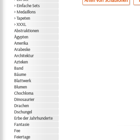
Arten von Schablonen
> Einfache Sets
> Medaillons
> Tapeten
> XXXL
Abstraktionen
Ägypten
Amerika
Arabeske
Architektur
Azteken
Band
Bäume
Blattwerk
Blumen
Chochloma
Dinosaurier
Drachen
Dschungel
Erbe der Jahrhunderte
Fantasie
Fee
Feiertage