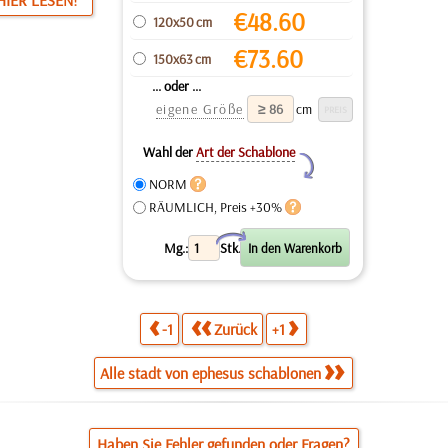
HIER LESEN!
€
48.60
120x50 cm
€
73.60
150x63 cm
... oder ...
eigene Größe
cm
Wahl der
Art der Schablone
Y
NORM
RÄUMLICH, Preis +30%
X
Mg.:
Stk.
-1
Zurück
+1
Alle stadt von ephesus schablonen
Haben Sie Fehler gefunden oder Fragen?