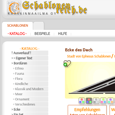
SCHABLONEN
- KATALOG -
BEISPIELE
HILFE
|
|
|
- KATALOG -
Ecke des Dach
! Ausverkauf !
/
Stadt von Ephesus Schablonen
> > Eigener Text
> Bordüren
Ethno
Fauna
Flora
Kindliche
Klassik und Modern
Meer
Ornament
Verschiedenes
Empfehlungen
Wi
> Ecke
> Ein Set