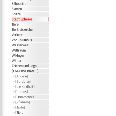
Silhouette
Slawen
Spitze
Stadt Ephesos
Tiere
Tierkreiszeichen
Verkehr
Vor Kolumbus
Wasserwelt
Weltraum
Wikinger
Winter
Zeichen und Logo
[LAGERVERKAUF]
[Andere]
[Bordüren]
[die Kindheit]
[Ethnos]
[Ornamente]
[Pflanzen]
[Texte]
[Tiere]