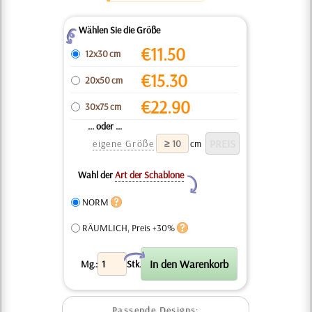
Wählen Sie die Größe
Z
€
11.50
12x30 cm
€
15.30
20x50 cm
€
22.90
30x75 cm
... oder ...
eigene Größe
cm
Wahl der
Art der Schablone
Y
NORM
RÄUMLICH, Preis +30%
X
Mg.:
Stk.
Passende Designs: