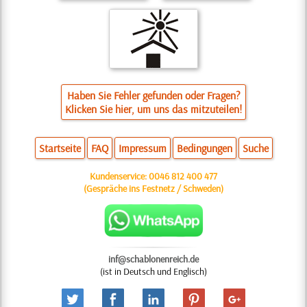
Haben Sie Fehler gefunden oder Fragen?
Klicken Sie hier, um uns das mitzuteilen!
Startseite
FAQ
Impressum
Bedingungen
Suche
Kundenservice:
0046 812 400 477
(Gespräche ins Festnetz / Schweden)
inf@schablonenreich.de
(ist in Deutsch und Englisch)