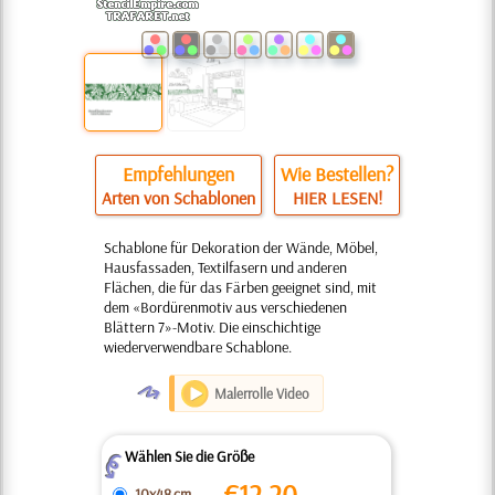
Empfehlungen
Wie Bestellen?
Arten von Schablonen
HIER LESEN!
Schablone für Dekoration der Wände, Möbel,
Hausfassaden, Textilfasern und anderen
Flächen, die für das Färben geeignet sind, mit
dem «Bordürenmotiv aus verschiedenen
Blättern 7»-Motiv. Die einschichtige
wiederverwendbare Schablone.
O
Malerrolle Video
Wählen Sie die Größe
Z
€
12.20
10x48 cm