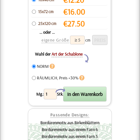
€
16.00
15x72 cm
€
27.50
25x120 cm
... oder ...
eigene Größe
cm
Wahl der
Art der Schablone
Y
NORM
RÄUMLICH, Preis +30%
X
Mg.:
Stk.
Passende Designs:
Bordürenmotiv aus Birkenblättern
Bordürenmotiv aus einem Farn 6
Bordürenmotiv aus einem Farn 5