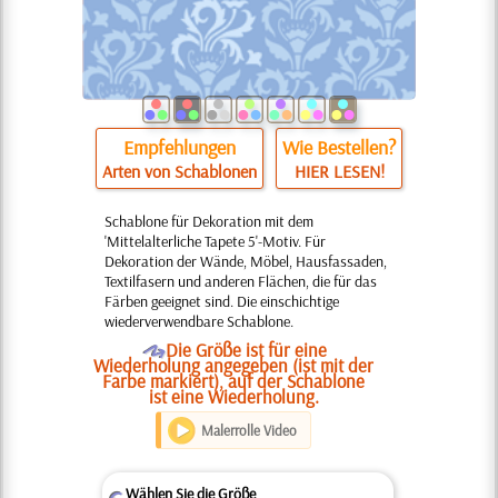
Empfehlungen
Wie Bestellen?
Arten von Schablonen
HIER LESEN!
Schablone für Dekoration mit dem
'Mittelalterliche Tapete 5'-Motiv. Für
Dekoration der Wände, Möbel, Hausfassaden,
Textilfasern und anderen Flächen, die für das
Färben geeignet sind. Die einschichtige
wiederverwendbare Schablone.
O
Die Größe ist für eine
Wiederholung angegeben (ist mit der
Farbe markiert), auf der Schablone
ist eine Wiederholung.
Malerrolle Video
Wählen Sie die Größe