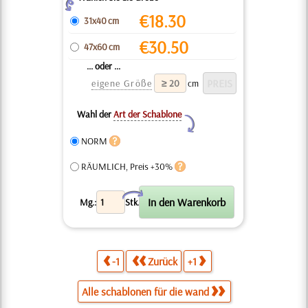
Z
€
18.30
31x40 cm
€
30.50
47x60 cm
... oder ...
eigene Größe
cm
Wahl der
Art der Schablone
Y
NORM
RÄUMLICH, Preis +30%
X
Mg.:
Stk.
-1
Zurück
+1
Alle schablonen für die wand