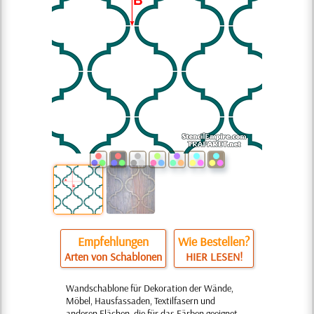
Empfehlungen
Wie Bestellen?
Arten von Schablonen
HIER LESEN!
Wandschablone für Dekoration der Wände,
Möbel, Hausfassaden, Textilfasern und
anderen Flächen, die für das Färben geeignet