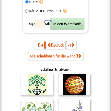
NORM
RÄUMLICH, Preis +30%
X
Mg.:
Stk.
-1
Zurück
+1
Alle schablonen für die wand
zufälliges Schablonen