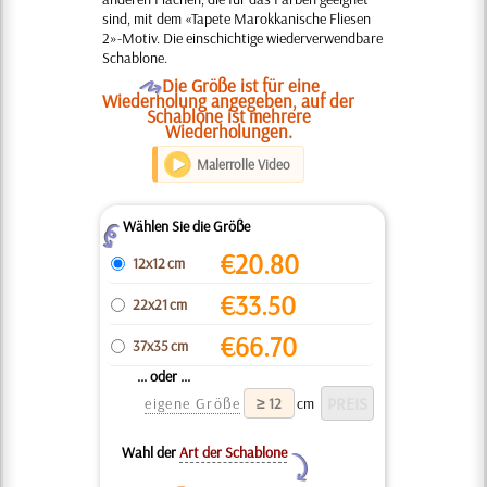
sind, mit dem «Tapete Marokkanische Fliesen
2»-Motiv. Die einschichtige wiederverwendbare
Schablone.
O
Die Größe ist für eine
Wiederholung angegeben, auf der
Schablone ist mehrere
Wiederholungen.
Malerrolle Video
Wählen Sie die Größe
Z
€
20.80
12x12 cm
€
33.50
22x21 cm
€
66.70
37x35 cm
... oder ...
eigene Größe
cm
Wahl der
Art der Schablone
Y