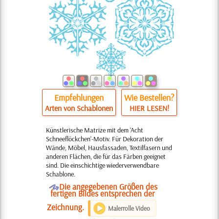
Empfehlungen
Wie Bestellen?
Arten von Schablonen
HIER LESEN!
Künstlerische Matrize mit dem 'Acht
Schneeflöckchen'-Motiv. Für Dekoration der
Wände, Möbel, Hausfassaden, Textilfasern und
anderen Flächen, die für das Färben geeignet
sind. Die einschichtige wiederverwendbare
Schablone.
O
Die angegebenen Größen des
fertigen Bildes entsprechen der
Zeichnung.
Malerrolle Video