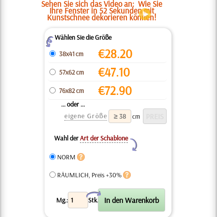
Sehen Sie sich das Video an:
Wie Sie
Ihre Fenster in 52 Sekunden mit
Kunstschnee dekorieren können!
Wählen Sie die Größe
Z
€
28.20
38x41 cm
€
47.10
57x62 cm
€
72.90
76x82 cm
... oder ...
eigene Größe
cm
Wahl der
Art der Schablone
Y
NORM
RÄUMLICH, Preis +30%
X
Mg.:
Stk.