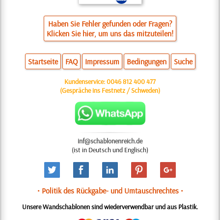
Haben Sie Fehler gefunden oder Fragen?
Klicken Sie hier, um uns das mitzuteilen!
Startseite
FAQ
Impressum
Bedingungen
Suche
Kundenservice:
0046 812 400 477
(Gespräche ins Festnetz / Schweden)
inf@schablonenreich.de
(ist in Deutsch und Englisch)
• Politik des Rückgabe- und Umtauschrechtes •
Unsere Wandschablonen sind wiederverwendbar und aus Plastik.