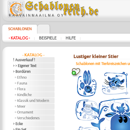
SCHABLONEN
- KATALOG -
BEISPIELE
HILFE
|
|
|
- KATALOG -
Lustiger kleiner Stier
! Ausverkauf !
Schablonen mit Tierkreiszeichen 
> > Eigener Text
> Bordüren
Ethno
Fauna
Flora
Kindliche
Klassik und Modern
Meer
Ornament
Verschiedenes
> Ecke
> Ein Set