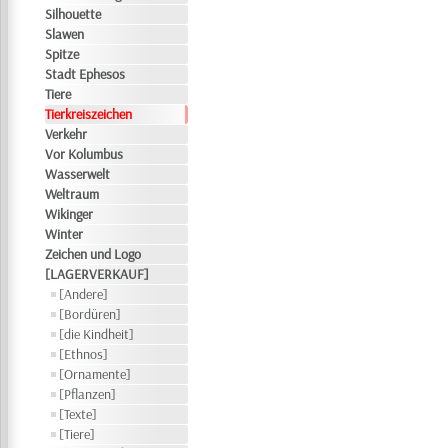
Silhouette
Slawen
Spitze
Stadt Ephesos
Tiere
Tierkreiszeichen
Verkehr
Vor Kolumbus
Wasserwelt
Weltraum
Wikinger
Winter
Zeichen und Logo
[LAGERVERKAUF]
[Andere]
[Bordüren]
[die Kindheit]
[Ethnos]
[Ornamente]
[Pflanzen]
[Texte]
[Tiere]