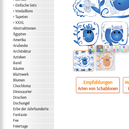
> Einfache Sets
> Medaillons
> Tapeten
> XXXL
Abstraktionen
Ägypten
Amerika
Arabeske
Architektur
Azteken
Band
Bäume
Blattwerk
Blumen
Empfehlungen
Wi
Chochloma
Arten von Schablonen
Dinosaurier
Drachen
Dschungel
Erbe der Jahrhunderte
Fantasie
Fee
Feiertage