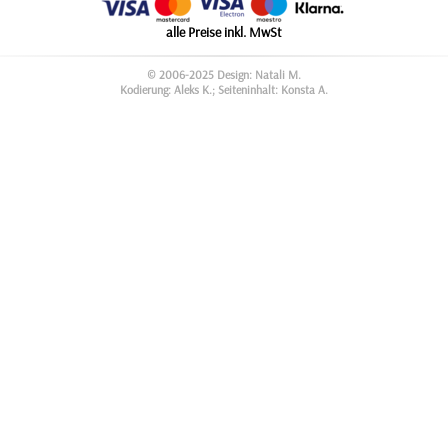
alle Preise inkl. MwSt
© 2006-2025 Design: Natali M.
Kodierung: Aleks K.; Seiteninhalt: Konsta A.