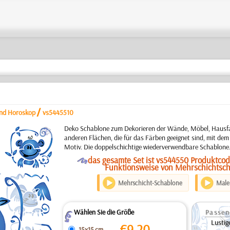
/
und Horoskop
vs5445510
b
Deko Schablone zum Dekorieren der Wände, Möbel, Hausfa
anderen Flächen, die für das Färben geeignet sind, mit dem 
Motiv. Die doppelschichtige wiederverwendbare Schablone
O
das gesamte Set ist vs544550 Produktcod
Funktionsweise von Mehrschichtsc
Mehrschicht-Schablone
Maler
Wählen Sie die Größe
Passen
Z
Lustig
€
9.20
15x15 cm