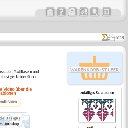
5114
WARENKORB IST LEER
ssaden, Textilfasern und
«Lustiger kleiner Stier»-
.
e Video über die
hablonen
zufälliges Schablonen
rolle Video
de Designs:
es Horoskop