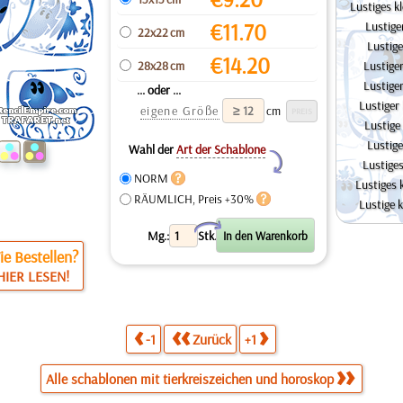
Lustiges k
€
11.70
Lustiger
22x22 cm
Lustige
€
14.20
28x28 cm
Lustige
Lustige
... oder ...
Lustiger
eigene Größe
cm
Lustige
Lustige
Wahl der
Art der Schablone
Y
Lustiges
NORM
Lustiges 
RÄUMLICH, Preis +30%
Lustige 
X
Mg.:
Stk.
e Bestellen?
HIER LESEN!
-1
Zurück
+1
Alle schablonen mit tierkreiszeichen und horoskop