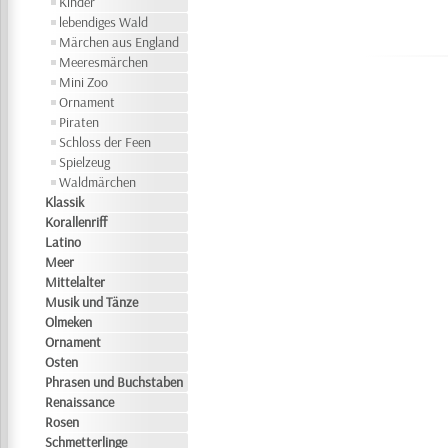
Kinder
lebendiges Wald
Märchen aus England
Meeresmärchen
Mini Zoo
Ornament
Piraten
Schloss der Feen
Spielzeug
Waldmärchen
Klassik
Korallenriff
Latino
Meer
Mittelalter
Musik und Tänze
Olmeken
Ornament
Osten
Phrasen und Buchstaben
Renaissance
Rosen
Schmetterlinge