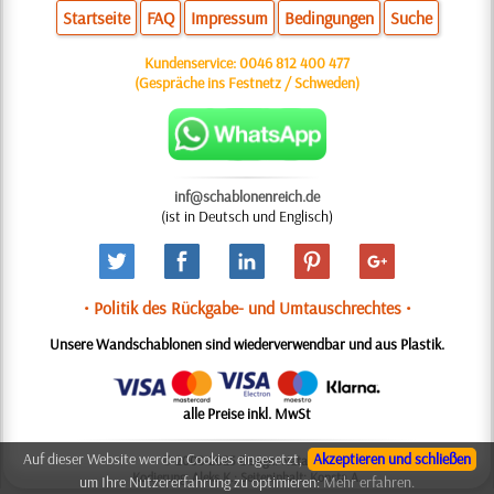
Startseite
FAQ
Impressum
Bedingungen
Suche
Kundenservice:
0046 812 400 477
(Gespräche ins Festnetz / Schweden)
inf@schablonenreich.de
(ist in Deutsch und Englisch)
• Politik des Rückgabe- und Umtauschrechtes •
Unsere Wandschablonen sind wiederverwendbar und aus Plastik.
alle Preise inkl. MwSt
Auf dieser Website werden Cookies eingesetzt,
Akzeptieren und schließen
© 2006-2025 Design: Natali M.
Kodierung: Aleks K.; Seiteninhalt: Konsta A.
um Ihre Nutzererfahrung zu optimieren:
Mehr erfahren.