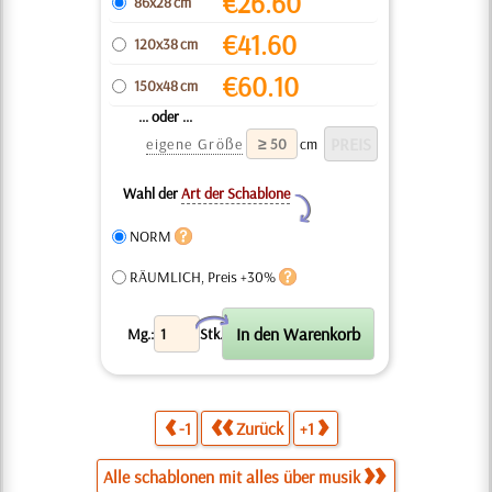
€
26.60
86x28 cm
€
41.60
120x38 cm
€
60.10
150x48 cm
... oder ...
eigene Größe
cm
Wahl der
Art der Schablone
Y
NORM
RÄUMLICH, Preis +30%
X
Mg.:
Stk.
-1
Zurück
+1
Alle schablonen mit alles über musik