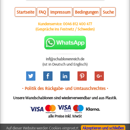
Startseite
FAQ
Impressum
Bedingungen
Suche
Kundenservice:
0046 812 400 477
(Gespräche ins Festnetz / Schweden)
inf@schablonenreich.de
(ist in Deutsch und Englisch)
• Politik des Rückgabe- und Umtauschrechtes •
Unsere Wandschablonen sind wiederverwendbar und aus Plastik.
alle Preise inkl. MwSt
Auf dieser Website werden Cookies eingesetzt,
Akzeptieren und schließen
© 2006-2025 Design: Natali M.