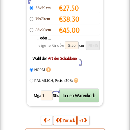
Z
€
27.50
56x59 cm
€
38.30
75x79 cm
€
45.00
85x90 cm
... oder ...
eigene Größe
cm
Wahl der
Art der Schablone
Y
NORM
RÄUMLICH, Preis +30%
X
Mg.:
Stk.
-1
Zurück
+1