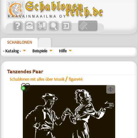
SCHABLONEN
- Katalog -
Beispiele
Hilfe
Tanzendes Paar
/
Schablonen mit alles über Musik
figure44
a