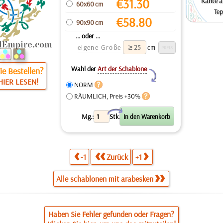
€
31.30
Kante a
60x60 cm
Tep
€
58.80
90x90 cm
... oder ...
eigene Größe
cm
Wahl der
Art der Schablone
e Bestellen?
Y
HIER LESEN!
NORM
RÄUMLICH, Preis +30%
X
Mg.:
Stk.
-1
Zurück
+1
Alle schablonen mit arabesken
Haben Sie Fehler gefunden oder Fragen?