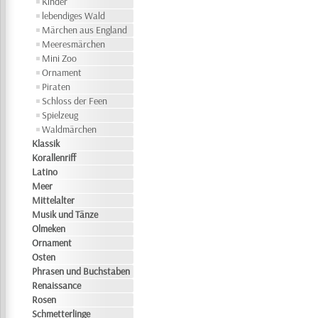
Kinder
lebendiges Wald
Märchen aus England
Meeresmärchen
Mini Zoo
Ornament
Piraten
Schloss der Feen
Spielzeug
Waldmärchen
Klassik
Korallenriff
Latino
Meer
Mittelalter
Musik und Tänze
Olmeken
Ornament
Osten
Phrasen und Buchstaben
Renaissance
Rosen
Schmetterlinge