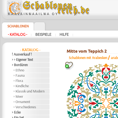
SCHABLONEN
- KATALOG -
BEISPIELE
HILFE
|
|
|
- KATALOG -
Mitte vom Teppich 2
! Ausverkauf !
/
Schablonen mit Arabesken
arab
> > Eigener Text
> Bordüren
Ethno
Fauna
Flora
Kindliche
Klassik und Modern
Meer
Ornament
Verschiedenes
> Ecke
> Ein Set