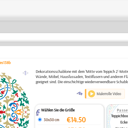
es138b
a
Dekorationsschablone mit dem 'Mitte vom Teppich 2'-Motiv
Wände, Möbel, Hausfassaden, Textilfasern und anderen Flä
geeignet sind. Die einschichtige wiederverwendbare Schabl
O
Malerrolle Video
Wählen Sie die Größe
Passe
Z
Teppichbod
€
14.50
30x30 cm
Ecke