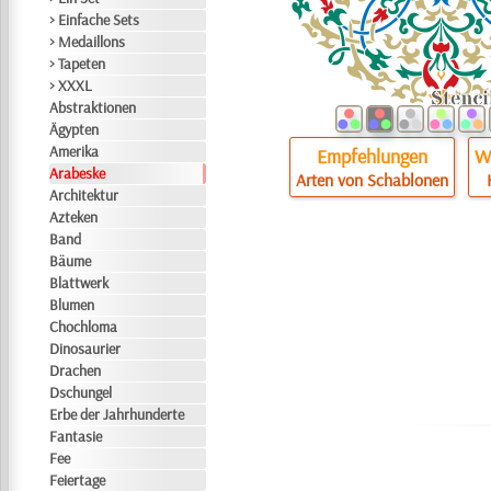
> Einfache Sets
> Medaillons
> Tapeten
> XXXL
Abstraktionen
Ägypten
Amerika
Empfehlungen
Wi
Arabeske
Arten von Schablonen
Architektur
Azteken
Band
Bäume
Blattwerk
Blumen
Chochloma
Dinosaurier
Drachen
Dschungel
Erbe der Jahrhunderte
Fantasie
Fee
Feiertage