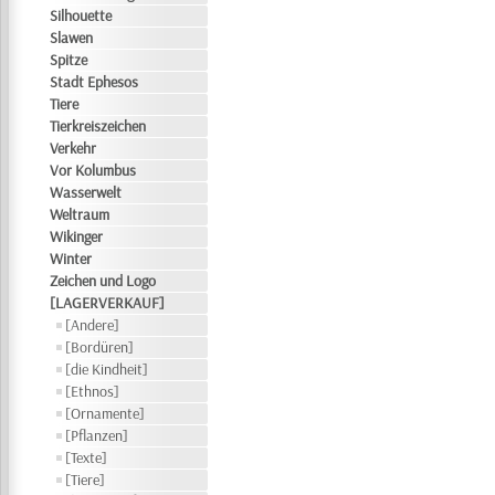
Silhouette
Slawen
Spitze
Stadt Ephesos
Tiere
Tierkreiszeichen
Verkehr
Vor Kolumbus
Wasserwelt
Weltraum
Wikinger
Winter
Zeichen und Logo
[LAGERVERKAUF]
[Andere]
[Bordüren]
[die Kindheit]
[Ethnos]
[Ornamente]
[Pflanzen]
[Texte]
[Tiere]