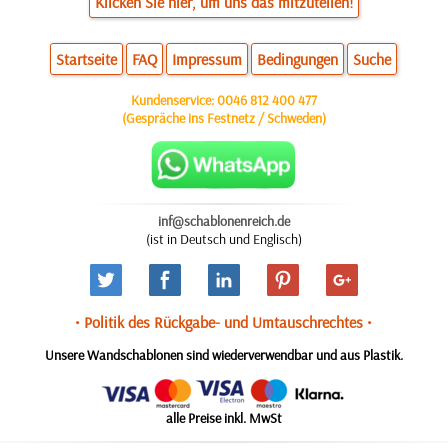
Klicken Sie hier, um uns das mitzuteilen!
Startseite
FAQ
Impressum
Bedingungen
Suche
Kundenservice:
0046 812 400 477
(Gespräche ins Festnetz / Schweden)
inf@schablonenreich.de
(ist in Deutsch und Englisch)
• Politik des Rückgabe- und Umtauschrechtes •
Unsere Wandschablonen sind wiederverwendbar und aus Plastik.
alle Preise inkl. MwSt