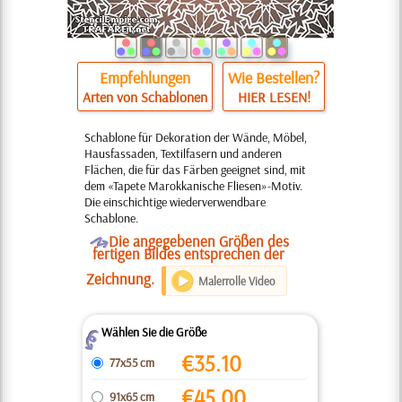
Empfehlungen
Wie Bestellen?
Arten von Schablonen
HIER LESEN!
Schablone für Dekoration der Wände, Möbel,
Hausfassaden, Textilfasern und anderen
Flächen, die für das Färben geeignet sind, mit
dem «Tapete Marokkanische Fliesen»-Motiv.
Die einschichtige wiederverwendbare
Schablone.
O
Die angegebenen Größen des
fertigen Bildes entsprechen der
Zeichnung.
Malerrolle Video
Wählen Sie die Größe
Z
€
35.10
77x55 cm
€
45.00
91x65 cm