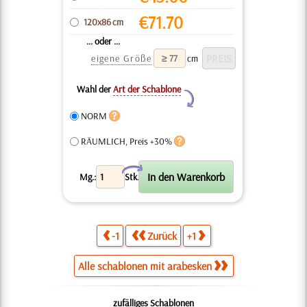
€
71.70
120x86 cm
... oder ...
eigene Größe
cm
Wahl der
Art der Schablone
Y
NORM
RÄUMLICH, Preis +30%
X
Mg.:
Stk.
-1
Zurück
+1
Alle schablonen mit arabesken
zufälliges Schablonen