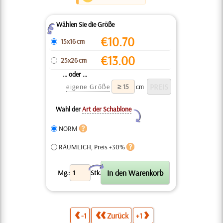
Wählen Sie die Größe
Z
€
10.70
15x16 cm
€
13.00
25x26 cm
... oder ...
eigene Größe
cm
Wahl der
Art der Schablone
Y
NORM
RÄUMLICH, Preis +30%
X
Mg.:
Stk.
-1
Zurück
+1