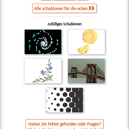
Alle schablonen für die ecken
zufälliges Schablonen
Haben Sie Fehler gefunden oder Fragen?