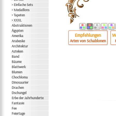
> Einfache Sets
> Medaillons
> Tapeten
> XXXL
Abstraktionen
Ägypten
Empfehlungen
Wi
Amerika
Arten von Schablonen
Arabeske
Architektur
Azteken
Band
Bäume
Blattwerk
Blumen
Chochloma
Dinosaurier
Drachen
Dschungel
Erbe der Jahrhunderte
Fantasie
Fee
Feiertage