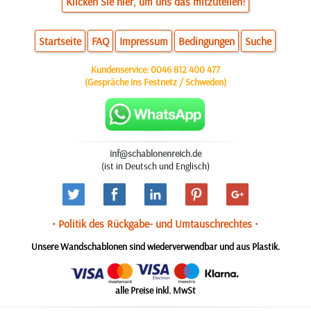
Klicken Sie hier, um uns das mitzuteilen!
Startseite
FAQ
Impressum
Bedingungen
Suche
Kundenservice:
0046 812 400 477
(Gespräche ins Festnetz / Schweden)
inf@schablonenreich.de
(ist in Deutsch und Englisch)
• Politik des Rückgabe- und Umtauschrechtes •
Unsere Wandschablonen sind wiederverwendbar und aus Plastik.
alle Preise inkl. MwSt