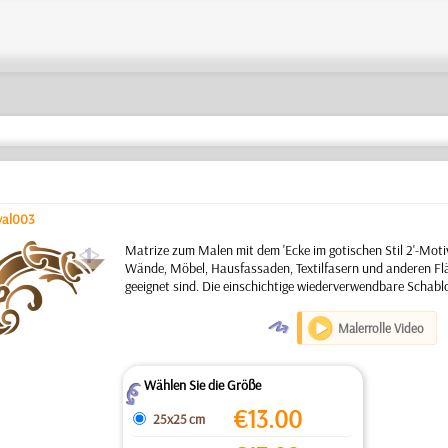
val003
a
Matrize zum Malen mit dem 'Ecke im gotischen Stil 2'-Moti
Wände, Möbel, Hausfassaden, Textilfasern und anderen Flä
geeignet sind. Die einschichtige wiederverwendbare Schabl
O
Malerrolle Video
Wählen Sie die Größe
Z
€
13.00
25x25 cm