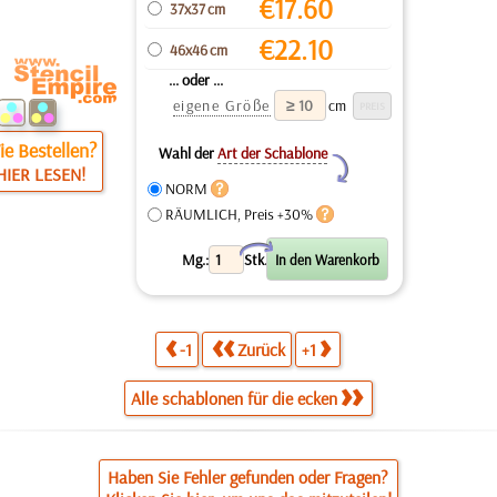
€
17.60
37x37 cm
€
22.10
46x46 cm
... oder ...
eigene Größe
cm
e Bestellen?
Wahl der
Art der Schablone
Y
HIER LESEN!
NORM
RÄUMLICH, Preis +30%
X
Mg.:
Stk.
-1
Zurück
+1
Alle schablonen für die ecken
Haben Sie Fehler gefunden oder Fragen?