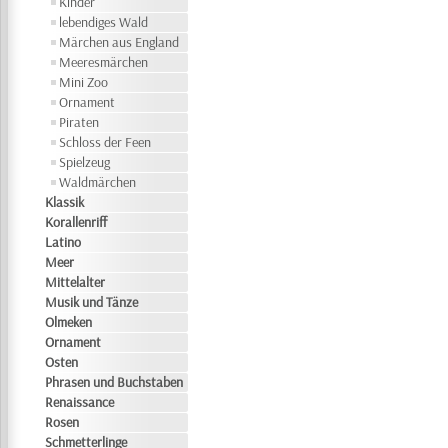
Kinder
lebendiges Wald
Märchen aus England
Meeresmärchen
Mini Zoo
Ornament
Piraten
Schloss der Feen
Spielzeug
Waldmärchen
Klassik
Korallenriff
Latino
Meer
Mittelalter
Musik und Tänze
Olmeken
Ornament
Osten
Phrasen und Buchstaben
Renaissance
Rosen
Schmetterlinge