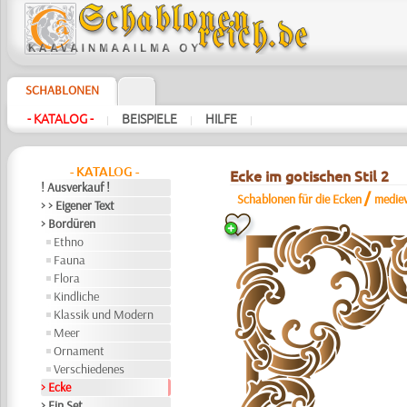
SCHABLONEN
- KATALOG -
BEISPIELE
HILFE
|
|
|
- KATALOG -
Ecke im gotischen Stil 2
! Ausverkauf !
/
Schablonen für die Ecken
medie
> > Eigener Text
> Bordüren
Ethno
Fauna
Flora
Kindliche
Klassik und Modern
Meer
Ornament
Verschiedenes
> Ecke
> Ein Set