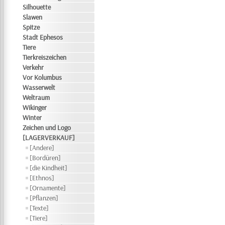
Silhouette
Slawen
Spitze
Stadt Ephesos
Tiere
Tierkreiszeichen
Verkehr
Vor Kolumbus
Wasserwelt
Weltraum
Wikinger
Winter
Zeichen und Logo
[LAGERVERKAUF]
[Andere]
[Bordüren]
[die Kindheit]
[Ethnos]
[Ornamente]
[Pflanzen]
[Texte]
[Tiere]