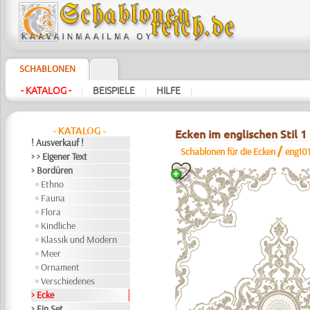
SCHABLONEN
- KATALOG -
BEISPIELE
HILFE
|
|
|
- KATALOG -
Ecken im englischen Stil 1
! Ausverkauf !
/
Schablonen für die Ecken
eng101
> > Eigener Text
> Bordüren
Ethno
Fauna
Flora
Kindliche
Klassik und Modern
Meer
Ornament
Verschiedenes
> Ecke
> Ein Set