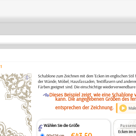
1
a
Schablone zum Zeichnen mit dem 'Ecken im englischen Stil 
der Wände, Möbel, Hausfassaden, Textilfasern und anderen
Färben geeignet sind. Die einschichtige wiederverwendbare
O
Dieses Beispiel zeigt, wie eine Schablon
kann. Die angegebenen Größen des fert
entsprechen der Zeichnung.
Male
Wählen Sie die Größe
Passend
Z
Ecken im en
€
43.50
90x126 cm