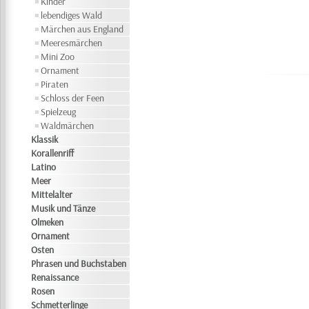
Kinder
lebendiges Wald
Märchen aus England
Meeresmärchen
Mini Zoo
Ornament
Piraten
Schloss der Feen
Spielzeug
Waldmärchen
Klassik
Korallenriff
Latino
Meer
Mittelalter
Musik und Tänze
Olmeken
Ornament
Osten
Phrasen und Buchstaben
Renaissance
Rosen
Schmetterlinge