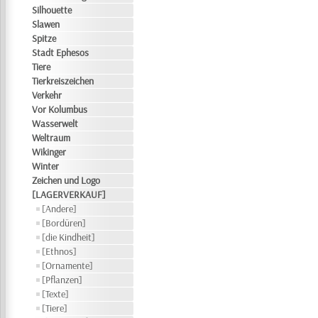
Silhouette
Slawen
Spitze
Stadt Ephesos
Tiere
Tierkreiszeichen
Verkehr
Vor Kolumbus
Wasserwelt
Weltraum
Wikinger
Winter
Zeichen und Logo
[LAGERVERKAUF]
[Andere]
[Bordüren]
[die Kindheit]
[Ethnos]
[Ornamente]
[Pflanzen]
[Texte]
[Tiere]