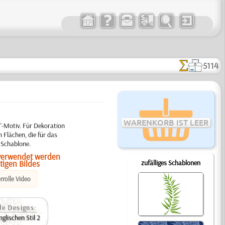
5114
WARENKORB IST LEER
1'-Motiv. Für Dekoration
 Flächen, die für das
 Schablone.
e verwendet werden
igen Bildes
zufälliges Schablonen
rrolle Video
e Designs:
glischen Stil 2