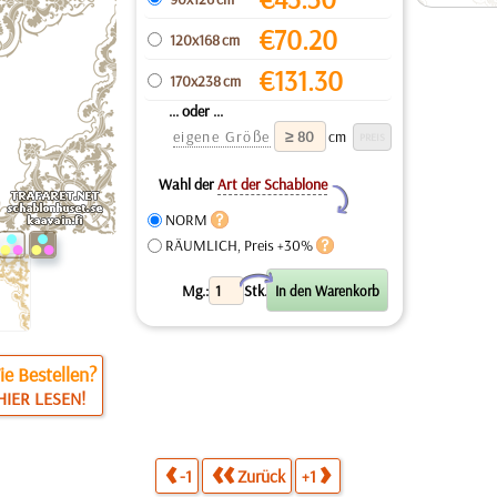
€
70.20
120x168 cm
€
131.30
170x238 cm
... oder ...
eigene Größe
cm
Wahl der
Art der Schablone
Y
NORM
RÄUMLICH, Preis +30%
X
Mg.:
Stk.
e Bestellen?
HIER LESEN!
-1
Zurück
+1