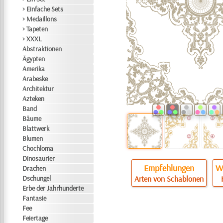
> Einfache Sets
> Medaillons
> Tapeten
> XXXL
Abstraktionen
Ägypten
Amerika
Arabeske
Architektur
Azteken
Band
Bäume
Blattwerk
Blumen
Chochloma
Dinosaurier
Empfehlungen
Wi
Drachen
Dschungel
Arten von Schablonen
Erbe der Jahrhunderte
Fantasie
Fee
Feiertage