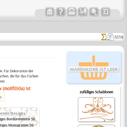
5114
WARENKORB IST LEER
v. Für Dekoration der
chen, die für das Färben
one.
 (motif050a) ist
zufälliges Schablonen
o
ende Designs:
iges Bordürenmotiv 50
rtiges Monogramm 50