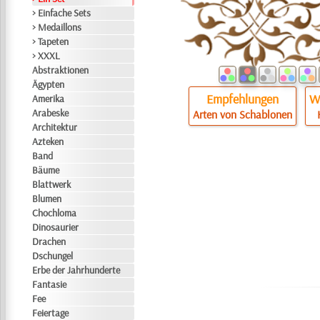
> Einfache Sets
> Medaillons
> Tapeten
> XXXL
Abstraktionen
Ägypten
Empfehlungen
Wi
Amerika
Arabeske
Arten von Schablonen
Architektur
Azteken
Band
Bäume
Blattwerk
Blumen
Chochloma
Dinosaurier
Drachen
Dschungel
Erbe der Jahrhunderte
Fantasie
Fee
Feiertage