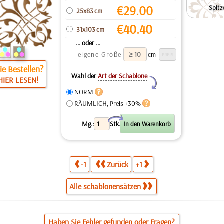
€
29.00
Spitz
25x83 cm
€
40.40
31x103 cm
... oder ...
eigene Größe
cm
e Bestellen?
Wahl der
Art der Schablone
HIER LESEN!
Y
NORM
RÄUMLICH, Preis +30%
X
Mg.:
Stk.
-1
Zurück
+1
Alle schablonensätzen
Haben Sie Fehler gefunden oder Fragen?