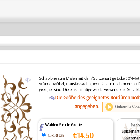
a
Schablone zum Malen mit dem 'Spitzenartige Ecke 50'-Moti
Wände, Möbel, Hausfassaden, Textilfasern und anderen Flä
geeignet sind. Die einschichtige wiederverwendbare Schabl
O
Die Größe des geeignetes Bordürenmotiv
angegeben.
Malerrolle Vide
Wählen Sie die Größe
Pass
Z
Spitzenart
€
14.50
15x50 cm
Spitzena