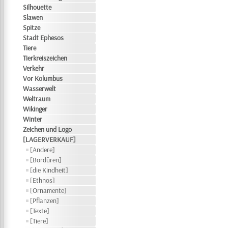
Silhouette
Slawen
Spitze
Stadt Ephesos
Tiere
Tierkreiszeichen
Verkehr
Vor Kolumbus
Wasserwelt
Weltraum
Wikinger
Winter
Zeichen und Logo
[LAGERVERKAUF]
[Andere]
[Bordüren]
[die Kindheit]
[Ethnos]
[Ornamente]
[Pflanzen]
[Texte]
[Tiere]