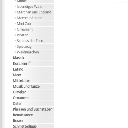
Kinder
lebendiges Wald
Märchen aus England
Meeresmärchen
Mini Zoo
Ornament
Piraten
Schloss der Feen
Spielzeug
Waldmärchen
Klassik
Korallenriff
Latino
Meer
Mittelalter
Musik und Tänze
Olmeken
Ornament
Osten
Phrasen und Buchstaben
Renaissance
Rosen
Schmetterlinge