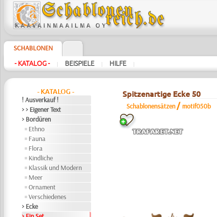
SCHABLONEN
- KATALOG -
BEISPIELE
HILFE
|
|
|
- KATALOG -
Spitzenartige Ecke 50
! Ausverkauf !
/
Schablonensätzen
motif050b
> > Eigener Text
> Bordüren
Ethno
Fauna
Flora
Kindliche
Klassik und Modern
Meer
Ornament
Verschiedenes
> Ecke
> Ein Set