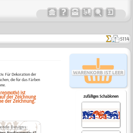
5114
WARENKORB IST LEER
iv. Für Dekoration der
chen, die für das Färben
one.
renmotiv) ist
 auf der Zeichnung
zufälliges Schablonen
he der Zeichnung.
ende Designs:
iges Bordürenmotiv 47