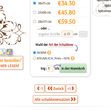
€
34.30
18x75 cm
Spit
€
45.80
Spitzena
23x96 cm
€
59.50
28x117 cm
... oder ...
eigene Größe
cm
Wahl der
Art der Schablone
Y
NORM
RÄUMLICH, Preis +30%
e Bestellen?
HIER LESEN!
X
Mg.:
Stk.
-1
Zurück
+1
Alle schablonensätzen