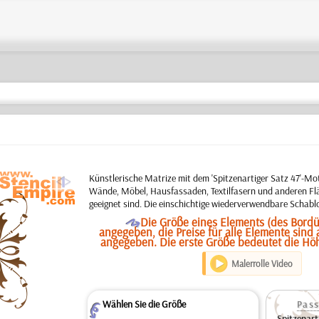
a
Künstlerische Matrize mit dem 'Spitzenartiger Satz 47'-Mot
Wände, Möbel, Hausfassaden, Textilfasern und anderen Flä
geeignet sind. Die einschichtige wiederverwendbare Schabl
O
Die Größe eines Elements (des Bordü
angegeben, die Preise für alle Elemente sind
angegeben. Die erste Größe bedeutet die Hö
Malerrolle Video
Wählen Sie die Größe
Pass
Z
Spitzenart