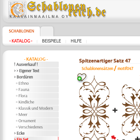
SCHABLONEN
- KATALOG -
BEISPIELE
HILFE
|
|
|
- KATALOG -
Spitzenartiger Satz 47
! Ausverkauf !
/
Schablonensätzen
motif047
> > Eigener Text
> Bordüren
Ethno
Fauna
Flora
Kindliche
Klassik und Modern
Meer
Ornament
Verschiedenes
> Ecke
> Ein Set