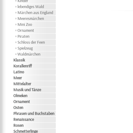
Kinder
lebendiges Wald
Märchen aus England
Meeresmärchen
Mini Zoo
Ornament
Piraten
Schloss der Feen
Spielzeug
Waldmärchen
Klassik
Korallenriff
Latino
Meer
Mittelalter
Musik und Tänze
Olmeken
Ornament
Osten
Phrasen und Buchstaben
Renaissance
Rosen
Schmetterlinge