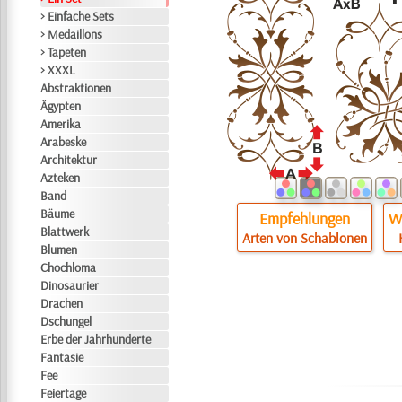
> Einfache Sets
> Medaillons
> Tapeten
> XXXL
Abstraktionen
Ägypten
Amerika
Arabeske
Architektur
Azteken
Band
Bäume
Empfehlungen
Wi
Blattwerk
Arten von Schablonen
Blumen
Chochloma
Dinosaurier
Drachen
Dschungel
Erbe der Jahrhunderte
Fantasie
Fee
Feiertage