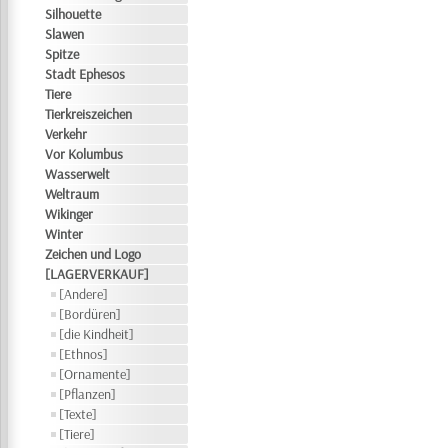
Silhouette
Slawen
Spitze
Stadt Ephesos
Tiere
Tierkreiszeichen
Verkehr
Vor Kolumbus
Wasserwelt
Weltraum
Wikinger
Winter
Zeichen und Logo
[LAGERVERKAUF]
[Andere]
[Bordüren]
[die Kindheit]
[Ethnos]
[Ornamente]
[Pflanzen]
[Texte]
[Tiere]