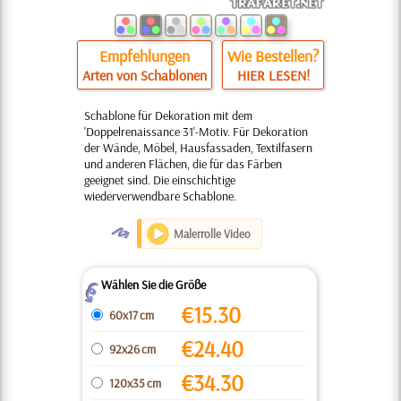
Empfehlungen
Wie Bestellen?
Arten von Schablonen
HIER LESEN!
Schablone für Dekoration mit dem
'Doppelrenaissance 31'-Motiv. Für Dekoration
der Wände, Möbel, Hausfassaden, Textilfasern
und anderen Flächen, die für das Färben
geeignet sind. Die einschichtige
wiederverwendbare Schablone.
O
Malerrolle Video
Wählen Sie die Größe
Z
€
15.30
60x17 cm
€
24.40
92x26 cm
€
34.30
120x35 cm