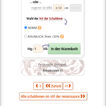
... oder ...
eigene Größe
cm
Wahl der
Art der Schablone
Y
NORM
RÄUMLICH, Preis +30%
X
Mg.:
Stk.
Passende Designs:
Renaissance 31
-1
Zurück
+1
Alle schablonen im stil der renaissance