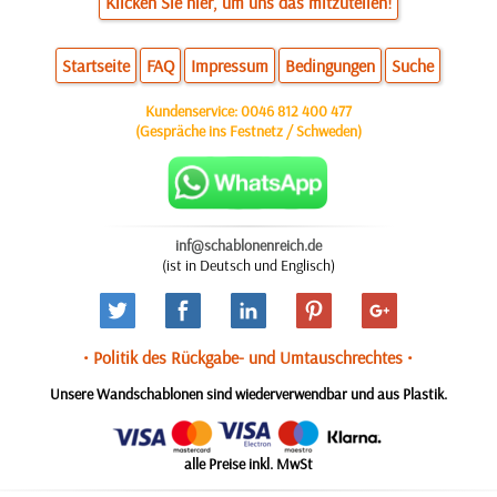
Klicken Sie hier, um uns das mitzuteilen!
Startseite
FAQ
Impressum
Bedingungen
Suche
Kundenservice:
0046 812 400 477
(Gespräche ins Festnetz / Schweden)
inf@schablonenreich.de
(ist in Deutsch und Englisch)
• Politik des Rückgabe- und Umtauschrechtes •
Unsere Wandschablonen sind wiederverwendbar und aus Plastik.
alle Preise inkl. MwSt