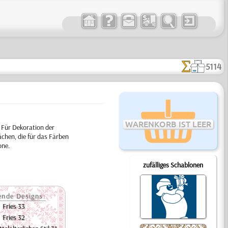
5114
WARENKORB IST LEER
 Für Dekoration der
chen, die für das Färben
one.
zufälliges Schablonen
ende Designs:
Fries 33
Fries 32