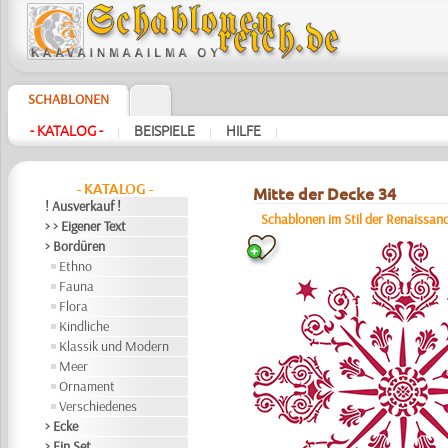
SCHABLONEN
- KATALOG -
BEISPIELE
HILFE
|
|
|
- KATALOG -
Mitte der Decke 34
! Ausverkauf !
Schablonen im Stil der Renaissan
> > Eigener Text
> Bordüren
Ethno
Fauna
Flora
Kindliche
Klassik und Modern
Meer
Ornament
Verschiedenes
> Ecke
> Ein Set