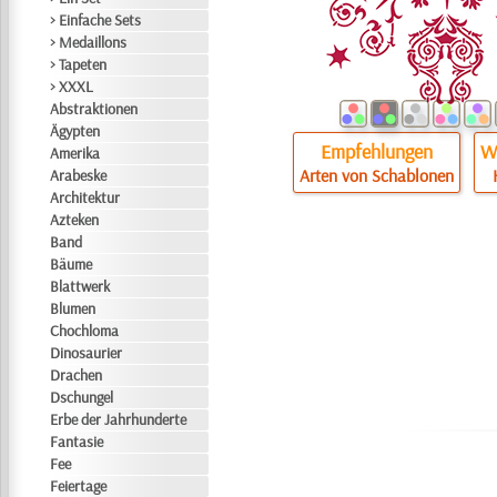
> Einfache Sets
> Medaillons
> Tapeten
> XXXL
Abstraktionen
Ägypten
Empfehlungen
Wi
Amerika
Arten von Schablonen
Arabeske
Architektur
Azteken
Band
Bäume
Blattwerk
Blumen
Chochloma
Dinosaurier
Drachen
Dschungel
Erbe der Jahrhunderte
Fantasie
Fee
Feiertage