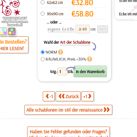
€
32.80
Ecke im mit
62x62 cm
€
58.80
90x90 cm
Ecke im mit
... oder ...
eigene Größe
cm
e Bestellen?
Wahl der
Art der Schablone
Y
HIER LESEN!
NORM
RÄUMLICH, Preis +30%
X
Mg.:
Stk.
-1
Zurück
+1
Alle schablonen im stil der renaissance
Haben Sie Fehler gefunden oder Fragen?