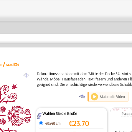
/
ce
scroll34
a
Dekorationsschablone mit dem 'Mitte der Decke 34'-Motiv.
Wände, Möbel, Hausfassaden, Textilfasern und anderen Flä
geeignet sind. Die einschichtige wiederverwendbare Schabl
O
Malerrolle Video
Wählen Sie die Größe
Pass
Z
€
23.70
49x49 cm