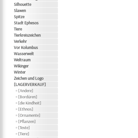
Silhouette
Slawen
Spitze
Stadt Ephesos
Tiere
Tierkreiszeichen
Verkehr
Vor Kolumbus
Wasserwelt
Weltraum
Wikinger
Winter
Zeichen und Logo
[LAGERVERKAUF]
[Andere]
[Bordüren]
[die Kindheit]
[Ethnos]
[Ornamente]
[Pflanzen]
[Texte]
[Tiere]