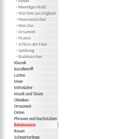
Kinder
lebendiges Wald
Märchen aus England
Meeresmärchen
Mini Zoo
Ornament
Piraten
Schloss der Feen
Spielzeug
Waldmärchen
Klassik
Korallenriff
Latino
Meer
Mittelalter
Musik und Tänze
Olmeken
Ornament
Osten
Phrasen und Buchstaben
Renaissance
Rosen
Schmetterlinge