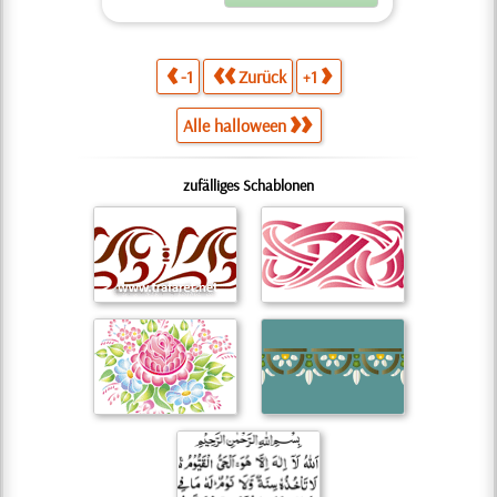
-1
Zurück
+1
Alle halloween
zufälliges Schablonen