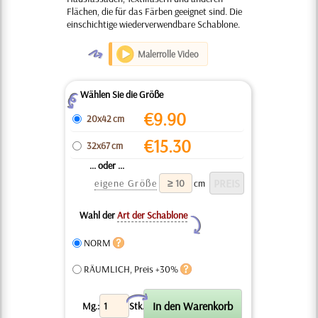
Flächen, die für das Färben geeignet sind. Die
einschichtige wiederverwendbare Schablone.
O
Malerrolle Video
Wählen Sie die Größe
Z
€
9.90
20x42 cm
€
15.30
32x67 cm
... oder ...
eigene Größe
cm
Wahl der
Art der Schablone
Y
NORM
RÄUMLICH, Preis +30%
X
Mg.:
Stk.