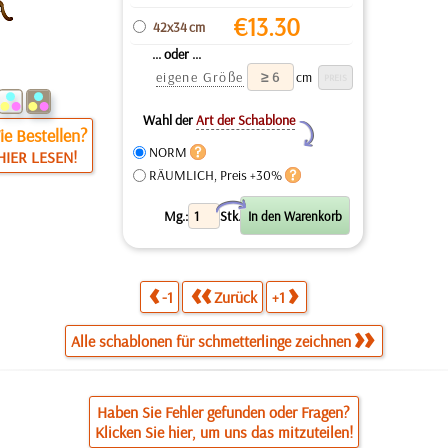
€
13.30
42x34 cm
... oder ...
eigene Größe
cm
Wahl der
Art der Schablone
Y
e Bestellen?
NORM
HIER LESEN!
RÄUMLICH, Preis +30%
X
Mg.:
Stk.
-1
Zurück
+1
Alle schablonen für schmetterlinge zeichnen
Haben Sie Fehler gefunden oder Fragen?
Klicken Sie hier, um uns das mitzuteilen!