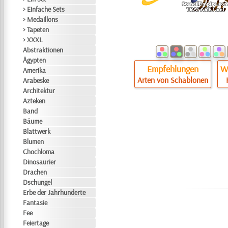
> Einfache Sets
> Medaillons
> Tapeten
> XXXL
Abstraktionen
Ägypten
Empfehlungen
Wi
Amerika
Arten von Schablonen
Arabeske
Architektur
Azteken
Band
Bäume
Blattwerk
Blumen
Chochloma
Dinosaurier
Drachen
Dschungel
Erbe der Jahrhunderte
Fantasie
Fee
Feiertage