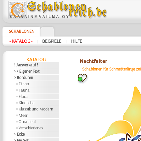
SCHABLONEN
- KATALOG -
BEISPIELE
HILFE
|
|
|
- KATALOG -
Nachtfalter
! Ausverkauf !
Schablonen für Schmetterlinge ze
> > Eigener Text
> Bordüren
Ethno
Fauna
Flora
Kindliche
Klassik und Modern
Meer
Ornament
Verschiedenes
> Ecke
> Ein Set