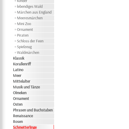
Kinder
lebendiges Wald
Märchen aus England
Meeresmärchen
Mini Zoo
Ornament
Piraten
Schloss der Feen
Spielzeug
Waldmärchen
Klassik
Korallenriff
Latino
Meer
Mittelalter
Musik und Tänze
Olmeken
Ornament
Osten
Phrasen und Buchstaben
Renaissance
Rosen
Schmetterlinge