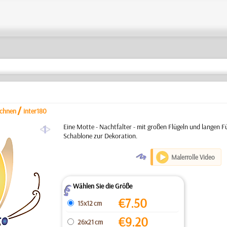
/
ichnen
inter180
a
Eine Motte - Nachtfalter - mit großen Flügeln und langen Fü
Schablone zur Dekoration.
O
Malerrolle Video
Wählen Sie die Größe
Z
€
7.50
15x12 cm
€
9.20
26x21 cm