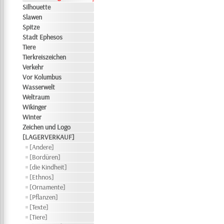
Silhouette
Slawen
Spitze
Stadt Ephesos
Tiere
Tierkreiszeichen
Verkehr
Vor Kolumbus
Wasserwelt
Weltraum
Wikinger
Winter
Zeichen und Logo
[LAGERVERKAUF]
[Andere]
[Bordüren]
[die Kindheit]
[Ethnos]
[Ornamente]
[Pflanzen]
[Texte]
[Tiere]