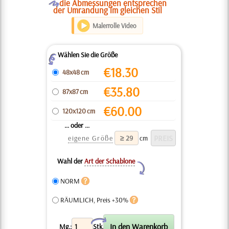
O
die Abmessungen entsprechen
der Umrandung im gleichen Stil
Malerrolle Video
Wählen Sie die Größe
Z
€
18.30
48x48 cm
€
35.80
87x87 cm
€
60.00
120x120 cm
... oder ...
eigene Größe
cm
Wahl der
Art der Schablone
Y
NORM
RÄUMLICH, Preis +30%
X
Mg.:
Stk.