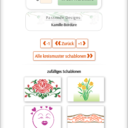
Passende Designs:
Kamille-Bordüre
-1
Zurück
+1
Alle kreismuster schablonen
zufälliges Schablonen