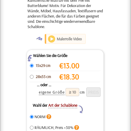
Künstlerische Matrize mit dem 'Fee mit
Butterblume'-Motiv. Für Dekoration der
Wände, Möbel, Hausfassaden, Textilfasern und
anderen Flächen, die für das Färben geeignet
sind. Die einschichtige wiederverwendbare
Schablone.
O
Malerrolle Video
Wählen Sie die Größe
Z
€
13.00
15x29 cm
€
18.30
28x55 cm
... oder ...
eigene Größe
cm
Wahl der
Art der Schablone
Y
NORM
RÄUMLICH, Preis +30%