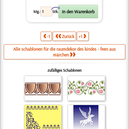
X
Mg.:
Stk.
-1
Zurück
+1
Alle schablonen für die raumdekor des kindes - feen aus
märchen
zufälliges Schablonen