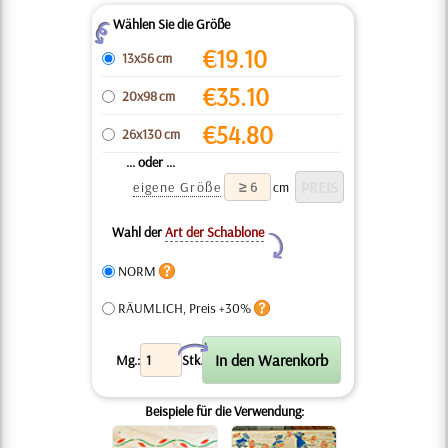
Wählen Sie die Größe
Z
€
19.10
13x56 cm
€
35.10
20x98 cm
€
54.80
26x130 cm
... oder ...
eigene Größe
cm
Wahl der
Art der Schablone
Y
NORM
RÄUMLICH, Preis +30%
X
Mg.:
Stk.
Beispiele für die Verwendung: