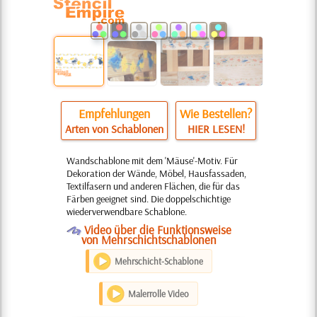
Empfehlungen
Wie Bestellen?
Arten von Schablonen
HIER LESEN!
Wandschablone mit dem 'Mäuse'-Motiv. Für
Dekoration der Wände, Möbel, Hausfassaden,
Textilfasern und anderen Flächen, die für das
Färben geeignet sind. Die doppelschichtige
wiederverwendbare Schablone.
O
Video über die Funktionsweise
von Mehrschichtschablonen
Mehrschicht-Schablone
Malerrolle Video