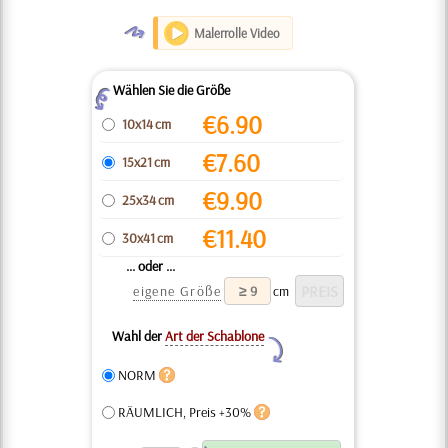
O
Malerrolle Video
Wählen Sie die Größe
Z
€
6.90
10x14 cm
€
7.60
15x21 cm
€
9.90
25x34 cm
€
11.40
30x41 cm
... oder ...
eigene Größe
cm
Wahl der
Art der Schablone
Y
NORM
RÄUMLICH, Preis +30%