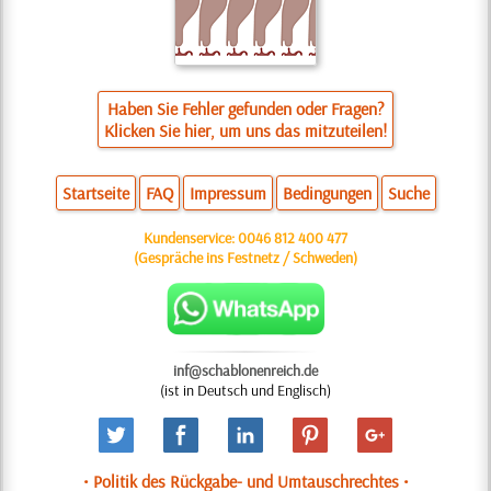
Haben Sie Fehler gefunden oder Fragen?
Klicken Sie hier, um uns das mitzuteilen!
Startseite
FAQ
Impressum
Bedingungen
Suche
Kundenservice:
0046 812 400 477
(Gespräche ins Festnetz / Schweden)
inf@schablonenreich.de
(ist in Deutsch und Englisch)
• Politik des Rückgabe- und Umtauschrechtes •