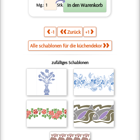
X
Mg.:
Stk.
-1
Zurück
+1
Alle schablonen für die küchendekor
zufälliges Schablonen