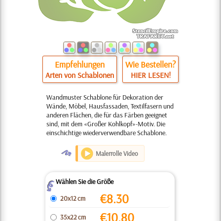
Empfehlungen
Wie Bestellen?
Arten von Schablonen
HIER LESEN!
Wandmuster Schablone für Dekoration der
Wände, Möbel, Hausfassaden, Textilfasern und
anderen Flächen, die für das Färben geeignet
sind, mit dem «Großer Kohlkopf»-Motiv. Die
einschichtige wiederverwendbare Schablone.
O
Malerrolle Video
Wählen Sie die Größe
Z
€
8.30
20x12 cm
€
10.80
35x22 cm