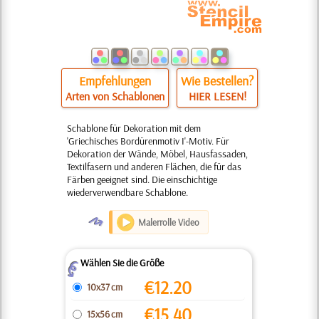
Empfehlungen
Wie Bestellen?
Arten von Schablonen
HIER LESEN!
Schablone für Dekoration mit dem
'Griechisches Bordürenmotiv I'-Motiv. Für
Dekoration der Wände, Möbel, Hausfassaden,
Textilfasern und anderen Flächen, die für das
Färben geeignet sind. Die einschichtige
wiederverwendbare Schablone.
O
Malerrolle Video
Wählen Sie die Größe
Z
€
12.20
10x37 cm
€
15.40
15x56 cm