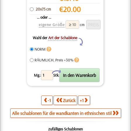
€
20.00
20x75 cm
... oder ...
eigene Größe
cm
Wahl der
Art der Schablone
Y
NORM
RÄUMLICH, Preis +30%
X
Mg.:
Stk.
-1
Zurück
+1
Alle schablonen für die wandkanten in ethnischen stil
zufälliges Schablonen