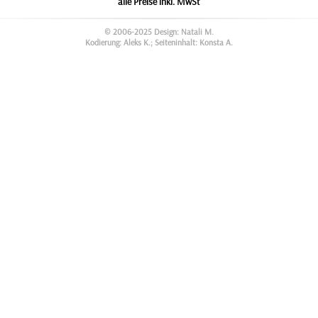
alle Preise inkl. MwSt
© 2006-2025 Design: Natali M.
Kodierung: Aleks K.; Seiteninhalt: Konsta A.