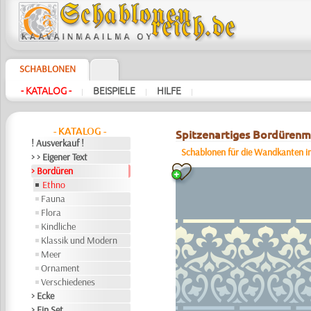
SCHABLONEN
- KATALOG -
BEISPIELE
HILFE
|
|
|
- KATALOG -
Spitzenartiges Bordürenm
! Ausverkauf !
Schablonen für die Wandkanten in
> > Eigener Text
> Bordüren
Ethno
Fauna
Flora
Kindliche
Klassik und Modern
Meer
Ornament
Verschiedenes
> Ecke
> Ein Set