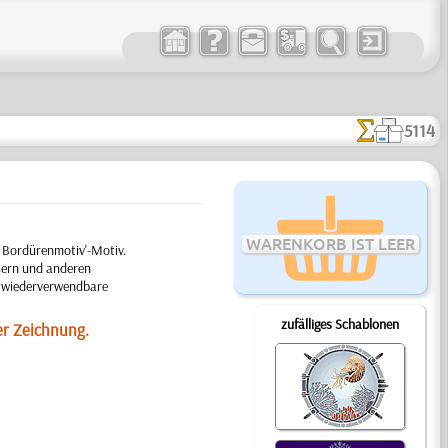
5114
WARENKORB IST LEER
s Bordürenmotiv'-Motiv.
sern und anderen
ge wiederverwendbare
zufälliges Schablonen
er Zeichnung.