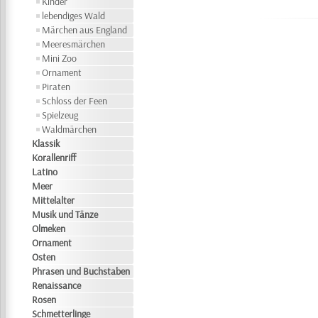
Kinder
lebendiges Wald
Märchen aus England
Meeresmärchen
Mini Zoo
Ornament
Piraten
Schloss der Feen
Spielzeug
Waldmärchen
Klassik
Korallenriff
Latino
Meer
Mittelalter
Musik und Tänze
Olmeken
Ornament
Osten
Phrasen und Buchstaben
Renaissance
Rosen
Schmetterlinge