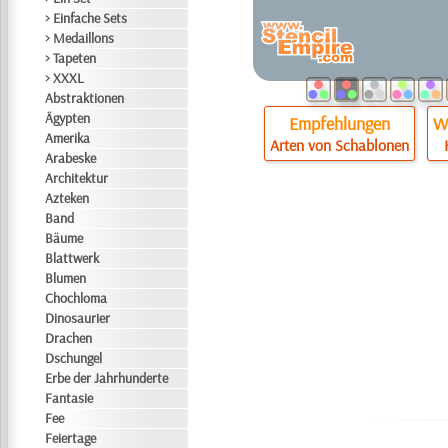
> Einfache Sets
> Medaillons
> Tapeten
> XXXL
Abstraktionen
Ägypten
Empfehlungen
Wi
Amerika
Arten von Schablonen
Arabeske
Architektur
Azteken
Band
Bäume
Blattwerk
Blumen
Chochloma
Dinosaurier
Drachen
Dschungel
Erbe der Jahrhunderte
Fantasie
Fee
Feiertage