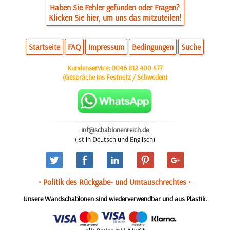
Haben Sie Fehler gefunden oder Fragen?
Klicken Sie hier, um uns das mitzuteilen!
Startseite
FAQ
Impressum
Bedingungen
Suche
Kundenservice:
0046 812 400 477
(Gespräche ins Festnetz / Schweden)
inf@schablonenreich.de
(ist in Deutsch und Englisch)
• Politik des Rückgabe- und Umtauschrechtes •
Unsere Wandschablonen sind wiederverwendbar und aus Plastik.