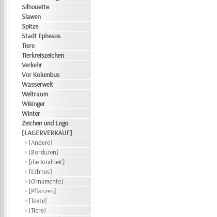
Silhouette
Slawen
Spitze
Stadt Ephesos
Tiere
Tierkreiszeichen
Verkehr
Vor Kolumbus
Wasserwelt
Weltraum
Wikinger
Winter
Zeichen und Logo
[LAGERVERKAUF]
[Andere]
[Bordüren]
[die Kindheit]
[Ethnos]
[Ornamente]
[Pflanzen]
[Texte]
[Tiere]