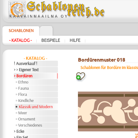
SCHABLONEN
- KATALOG -
BEISPIELE
HILFE
|
|
|
- KATALOG -
Bordürenmuster 018
! Ausverkauf !
Schablonen für Bordüre im klassis
> > Eigener Text
> Bordüren
Ethno
Fauna
Flora
Kindliche
Klassik und Modern
Meer
Ornament
Verschiedenes
> Ecke
> Ein Set