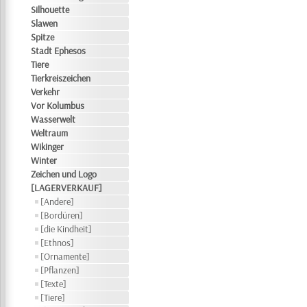
Silhouette
Slawen
Spitze
Stadt Ephesos
Tiere
Tierkreiszeichen
Verkehr
Vor Kolumbus
Wasserwelt
Weltraum
Wikinger
Winter
Zeichen und Logo
[LAGERVERKAUF]
[Andere]
[Bordüren]
[die Kindheit]
[Ethnos]
[Ornamente]
[Pflanzen]
[Texte]
[Tiere]