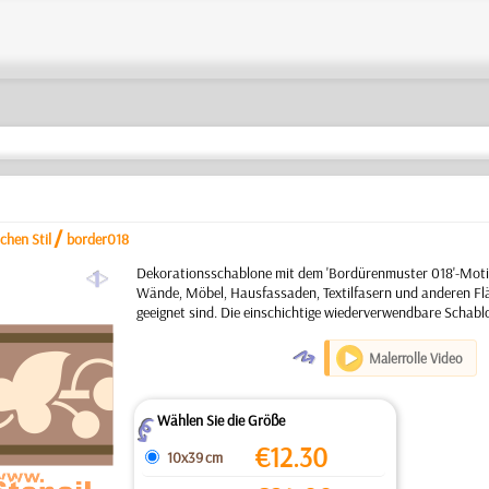
/
chen Stil
border018
a
Dekorationsschablone mit dem 'Bordürenmuster 018'-Motiv
Wände, Möbel, Hausfassaden, Textilfasern und anderen Flä
geeignet sind. Die einschichtige wiederverwendbare Schabl
O
Malerrolle Video
Wählen Sie die Größe
Z
€
12.30
10x39 cm