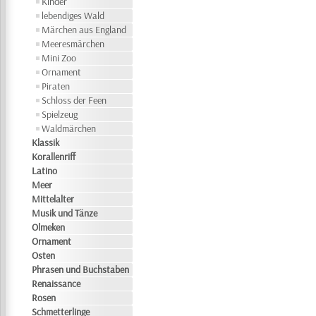
Kinder
lebendiges Wald
Märchen aus England
Meeresmärchen
Mini Zoo
Ornament
Piraten
Schloss der Feen
Spielzeug
Waldmärchen
Klassik
Korallenriff
Latino
Meer
Mittelalter
Musik und Tänze
Olmeken
Ornament
Osten
Phrasen und Buchstaben
Renaissance
Rosen
Schmetterlinge