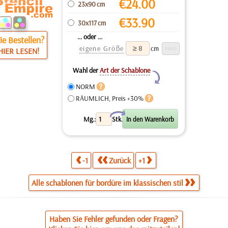
€
24.00
23x90 cm
€
33.90
30x117 cm
... oder ...
e Bestellen?
eigene Größe
cm
HIER LESEN!
Wahl der
Art der Schablone
Y
NORM
RÄUMLICH, Preis +30%
X
Mg.:
Stk.
-1
Zurück
+1
Alle schablonen für bordüre im klassischen stil
Haben Sie Fehler gefunden oder Fragen?