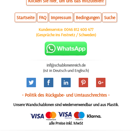
Klicken Sie hier, um uns das mitzuteilen!
Startseite
FAQ
Impressum
Bedingungen
Suche
Kundenservice:
0046 812 400 477
(Gespräche ins Festnetz / Schweden)
inf@schablonenreich.de
(ist in Deutsch und Englisch)
• Politik des Rückgabe- und Umtauschrechtes •
Unsere Wandschablonen sind wiederverwendbar und aus Plastik.
alle Preise inkl. MwSt