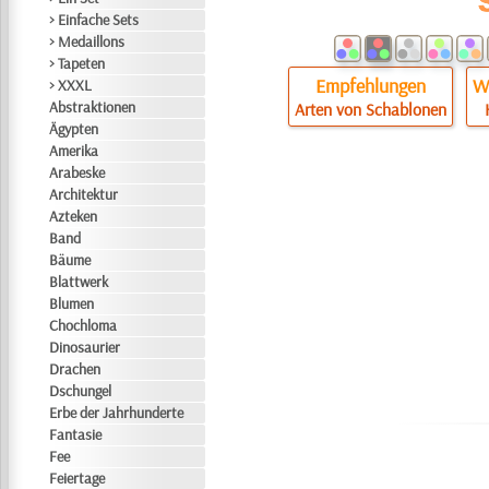
> Einfache Sets
> Medaillons
> Tapeten
Empfehlungen
Wi
> XXXL
Abstraktionen
Arten von Schablonen
Ägypten
Amerika
Arabeske
Architektur
Azteken
Band
Bäume
Blattwerk
Blumen
Chochloma
Dinosaurier
Drachen
Dschungel
Erbe der Jahrhunderte
Fantasie
Fee
Feiertage