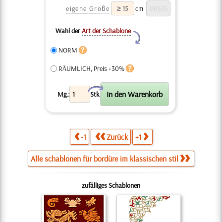
eigene Größe
cm
Wahl der
Art der Schablone
Y
NORM
RÄUMLICH, Preis +30%
X
Mg.:
Stk.
-1
Zurück
+1
Alle schablonen für bordüre im klassischen stil
zufälliges Schablonen