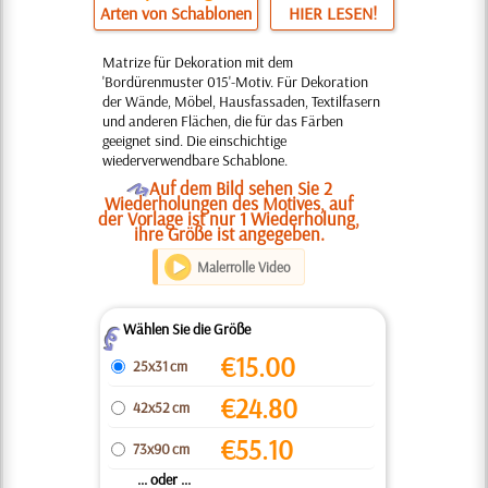
Arten von Schablonen
HIER LESEN!
Matrize für Dekoration mit dem
'Bordürenmuster 015'-Motiv. Für Dekoration
der Wände, Möbel, Hausfassaden, Textilfasern
und anderen Flächen, die für das Färben
geeignet sind. Die einschichtige
wiederverwendbare Schablone.
O
Auf dem Bild sehen Sie 2
Wiederholungen des Motives, auf
der Vorlage ist nur 1 Wiederholung,
ihre Größe ist angegeben.
Malerrolle Video
Wählen Sie die Größe
Z
€
15.00
25x31 cm
€
24.80
42x52 cm
€
55.10
73x90 cm
... oder ...