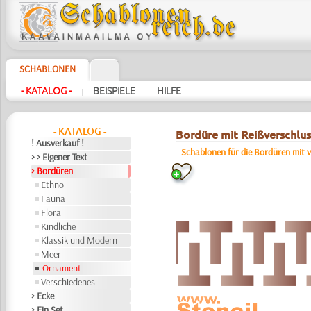
SCHABLONEN
- KATALOG -
BEISPIELE
HILFE
|
|
|
- KATALOG -
Bordüre mit Reißverschlus
! Ausverkauf !
Schablonen für die Bordüren mit
> > Eigener Text
> Bordüren
Ethno
Fauna
Flora
Kindliche
Klassik und Modern
Meer
Ornament
Verschiedenes
> Ecke
> Ein Set