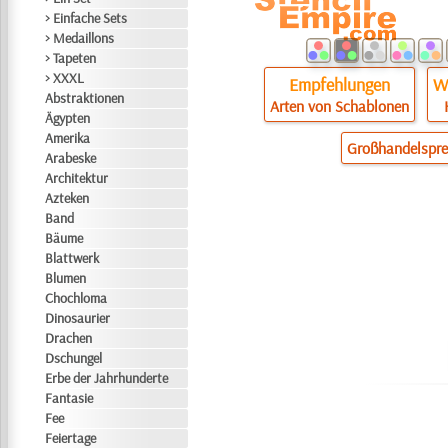
> Einfache Sets
> Medaillons
> Tapeten
> XXXL
Empfehlungen
Wi
Abstraktionen
Arten von Schablonen
Ägypten
Amerika
Großhandelspre
Arabeske
Architektur
Azteken
Band
Bäume
Blattwerk
Blumen
Chochloma
Dinosaurier
Drachen
Dschungel
Erbe der Jahrhunderte
Fantasie
Fee
Feiertage