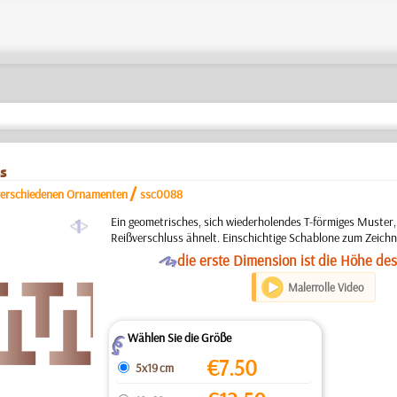
s
/
 verschiedenen Ornamenten
ssc0088
a
Ein geometrisches, sich wiederholendes T-förmiges Muster,
Reißverschluss ähnelt. Einschichtige Schablone zum Zeichn
O
die erste Dimension ist die Höhe de
Malerrolle Video
Wählen Sie die Größe
Z
€
7.50
5x19 cm