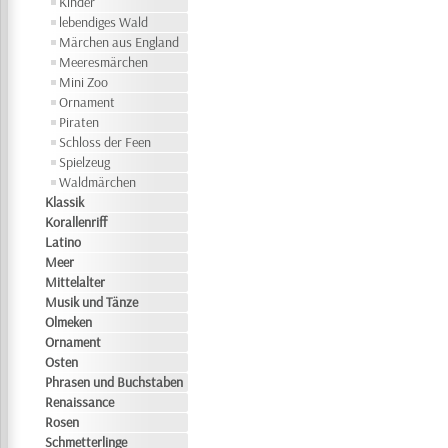
Kinder
lebendiges Wald
Märchen aus England
Meeresmärchen
Mini Zoo
Ornament
Piraten
Schloss der Feen
Spielzeug
Waldmärchen
Klassik
Korallenriff
Latino
Meer
Mittelalter
Musik und Tänze
Olmeken
Ornament
Osten
Phrasen und Buchstaben
Renaissance
Rosen
Schmetterlinge