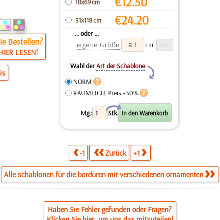
€
12.50
18x69 cm
€
24.20
31x118 cm
... oder ...
e Bestellen?
eigene Größe
cm
HIER LESEN!
Wahl der
Art der Schablone
Y
is
NORM
RÄUMLICH, Preis +30%
X
Mg.:
Stk.
-1
Zurück
+1
Alle schablonen für die bordüren mit verschiedenen ornamenten
Haben Sie Fehler gefunden oder Fragen?
Klicken Sie hier, um uns das mitzuteilen!