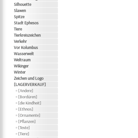
Silhouette
Slawen
Spitze
Stadt Ephesos
Tiere
Tierkreiszeichen
Verkehr
Vor Kolumbus
Wasserwelt
Weltraum
Wikinger
Winter
Zeichen und Logo
[LAGERVERKAUF]
[Andere]
[Bordüren]
[die Kindheit]
[Ethnos]
[Ornamente]
[Pflanzen]
[Texte]
[Tiere]