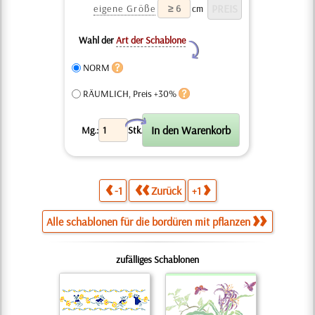
eigene Größe
cm
Wahl der
Art der Schablone
Y
NORM
RÄUMLICH, Preis +30%
X
Mg.:
Stk.
-1
Zurück
+1
Alle schablonen für die bordüren mit pflanzen
zufälliges Schablonen