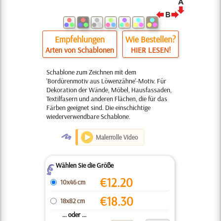
Empfehlungen
Wie Bestellen?
Arten von Schablonen
HIER LESEN!
Schablone zum Zeichnen mit dem
'Bordürenmotiv aus Löwenzähne'-Motiv. Für
Dekoration der Wände, Möbel, Hausfassaden,
Textilfasern und anderen Flächen, die für das
Färben geeignet sind. Die einschichtige
wiederverwendbare Schablone.
O
Malerrolle Video
Wählen Sie die Größe
Z
€
12.20
10x46 cm
€
18.30
18x82 cm
... oder ...