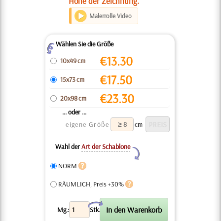
Höhe der Zeichnung.
Malerrolle Video
Wählen Sie die Größe
Z
€
13.30
10x49 cm
€
17.50
15x73 cm
€
23.30
20x98 cm
... oder ...
eigene Größe
cm
Wahl der
Art der Schablone
Y
NORM
RÄUMLICH, Preis +30%
X
Mg.:
Stk.