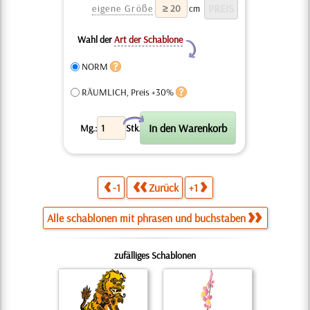
eigene Größe
cm
Wahl der
Art der Schablone
Y
NORM
RÄUMLICH, Preis +30%
X
Mg.:
Stk.
-1
Zurück
+1
Alle schablonen mit phrasen und buchstaben
zufälliges Schablonen