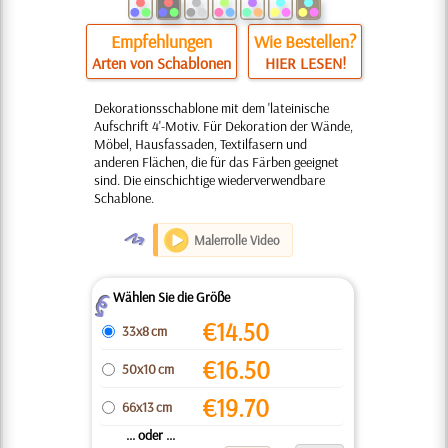
Empfehlungen
Wie Bestellen?
Arten von Schablonen
HIER LESEN!
Dekorationsschablone mit dem 'lateinische
Aufschrift 4'-Motiv. Für Dekoration der Wände,
Möbel, Hausfassaden, Textilfasern und
anderen Flächen, die für das Färben geeignet
sind. Die einschichtige wiederverwendbare
Schablone.
O
Malerrolle Video
Wählen Sie die Größe
Z
€
14.50
33x8 cm
€
16.50
50x10 cm
€
19.70
66x13 cm
... oder ...