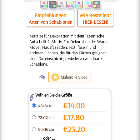
Empfehlungen
Wie Bestellen?
Arten von Schablonen
HIER LESEN!
Matrize für Dekoration mit dem 'lateinische
Aufschrift 2'-Motiv. Für Dekoration der Wände,
Möbel, Hausfassaden, Textilfasern und
anderen Flächen, die für das Färben geeignet
sind. Die einschichtige wiederverwendbare
Schablone.
O
Malerrolle Video
Wählen Sie die Größe
Z
€
14.00
48x8 cm
€
17.80
72x12 cm
€
23.20
96x16 cm
... oder ...