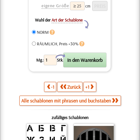
eigene Größe
cm
Wahl der
Art der Schablone
Y
NORM
RÄUMLICH, Preis +30%
X
Mg.:
Stk.
-1
Zurück
+1
Alle schablonen mit phrasen und buchstaben
zufälliges Schablonen