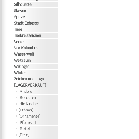
Silhouette
Slawen
Spitze
Stadt Ephesos
Tiere
Tierkreiszeichen
Verkehr
Vor Kolumbus
Wasserwelt
Weltraum
Wikinger
Winter
Zeichen und Logo
[LAGERVERKAUF]
[Andere]
[Bordüren]
[die Kindheit]
[Ethnos]
[Ornamente]
[Pflanzen]
[Texte]
[Tiere]