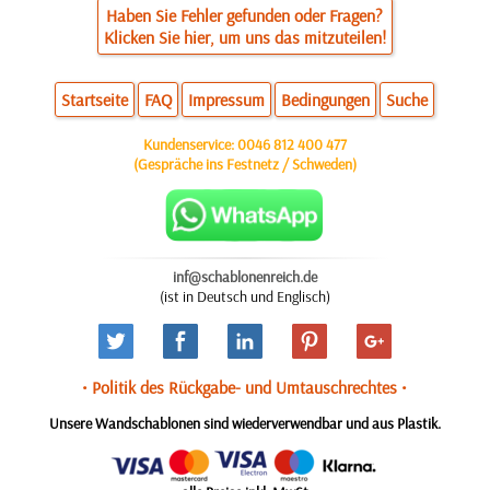
Haben Sie Fehler gefunden oder Fragen?
Klicken Sie hier, um uns das mitzuteilen!
Startseite
FAQ
Impressum
Bedingungen
Suche
Kundenservice:
0046 812 400 477
(Gespräche ins Festnetz / Schweden)
inf@schablonenreich.de
(ist in Deutsch und Englisch)
• Politik des Rückgabe- und Umtauschrechtes •
Unsere Wandschablonen sind wiederverwendbar und aus Plastik.