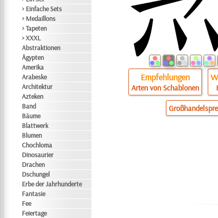
> Einfache Sets
> Medaillons
> Tapeten
> XXXL
Abstraktionen
Ägypten
Amerika
Empfehlungen
Wi
Arabeske
Architektur
Arten von Schablonen
Azteken
Band
Großhandelspre
Bäume
Blattwerk
Blumen
Chochloma
Dinosaurier
Drachen
Dschungel
Erbe der Jahrhunderte
Fantasie
Fee
Feiertage