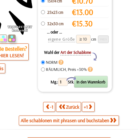
€
10.70
15x14 cm
€
13.00
25x23 cm
€
15.30
32x30 cm
... oder ...
eigene Größe
cm
e Bestellen?
Wahl der
Art der Schablone
HIER LESEN!
Y
NORM
is
RÄUMLICH, Preis +30%
X
Mg.:
Stk.
-1
Zurück
+1
Alle schablonen mit phrasen und buchstaben