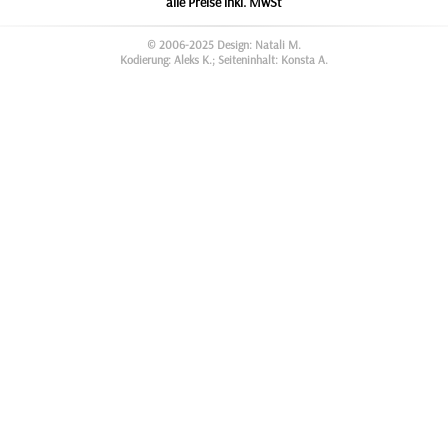
alle Preise inkl. MwSt
© 2006-2025 Design: Natali M.
Kodierung: Aleks K.; Seiteninhalt: Konsta A.