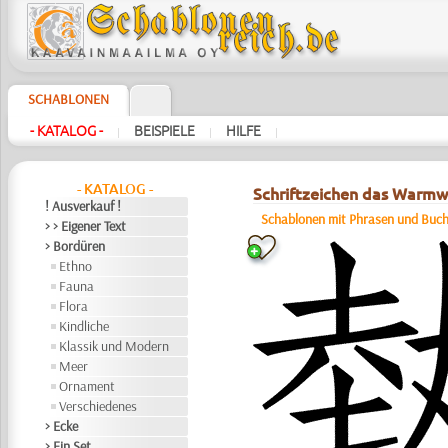
SCHABLONEN
- KATALOG -
BEISPIELE
HILFE
|
|
|
- KATALOG -
Schriftzeichen das Warm
! Ausverkauf !
Schablonen mit Phrasen und Buc
> > Eigener Text
> Bordüren
Ethno
Fauna
Flora
Kindliche
Klassik und Modern
Meer
Ornament
Verschiedenes
> Ecke
> Ein Set