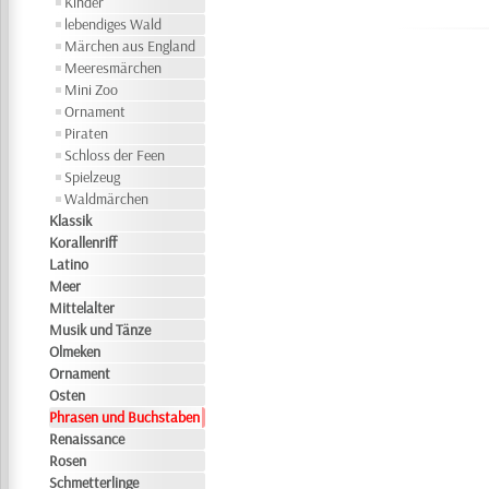
Kinder
lebendiges Wald
Märchen aus England
Meeresmärchen
Mini Zoo
Ornament
Piraten
Schloss der Feen
Spielzeug
Waldmärchen
Klassik
Korallenriff
Latino
Meer
Mittelalter
Musik und Tänze
Olmeken
Ornament
Osten
Phrasen und Buchstaben
Renaissance
Rosen
Schmetterlinge