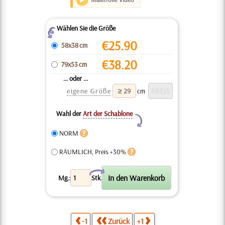
Wählen Sie die Größe
Z
€
25.90
58x38 cm
€
38.20
79x53 cm
... oder ...
eigene Größe
cm
Wahl der
Art der Schablone
Y
NORM
RÄUMLICH, Preis +30%
X
Mg.:
Stk.
-1
Zurück
+1