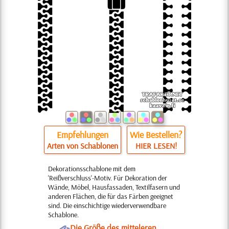
Empfehlungen
Wie Bestellen?
Arten von Schablonen
HIER LESEN!
Dekorationsschablone mit dem
'Reißverschluss'-Motiv. Für Dekoration der
Wände, Möbel, Hausfassaden, Textilfasern und
anderen Flächen, die für das Färben geeignet
sind. Die einschichtige wiederverwendbare
Schablone.
O
Die Größe des mitteleren