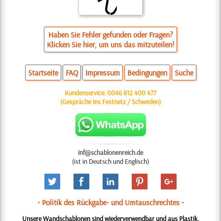
Haben Sie Fehler gefunden oder Fragen?
Klicken Sie hier, um uns das mitzuteilen!
Startseite
FAQ
Impressum
Bedingungen
Suche
Kundenservice:
0046 812 400 477
(Gespräche ins Festnetz / Schweden)
inf@schablonenreich.de
(ist in Deutsch und Englisch)
• Politik des Rückgabe- und Umtauschrechtes •
Unsere Wandschablonen sind wiederverwendbar und aus Plastik.