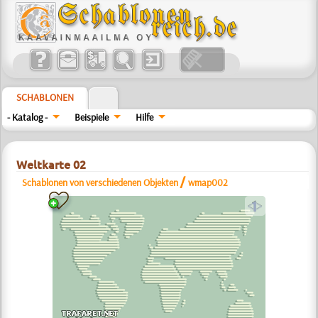
SCHABLONEN
- Katalog -
Beispiele
Hilfe
Weltkarte 02
/
Schablonen von verschiedenen Objekten
wmap002
a