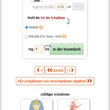
... oder ...
eigene Größe
cm
Wahl der
Art der Schablone
Y
NORM
RÄUMLICH, Preis +30%
X
Mg.:
Stk.
-1
Zurück
+1
Alle schablonen von verschiedenen objekten
zufälliges Schablonen