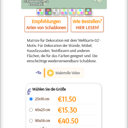
Empfehlungen
Wie Bestellen?
Arten von Schablonen
HIER LESEN!
Matrize für Dekoration mit dem 'Weltkarte 02'-
Motiv. Für Dekoration der Wände, Möbel,
Hausfassaden, Textilfasern und anderen
Flächen, die für das Färben geeignet sind. Die
einschichtige wiederverwendbare Schablone.
O
Malerrolle Video
Wählen Sie die Größe
Z
€
11.50
25x16 cm
€
15.30
40x25 cm
€
40.50
90x56 cm