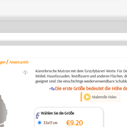
/
ngen
American06
a
Künstlerische Matrize mit dem 'Grizzlybären'-Motiv. Für 
Möbel, Hausfassaden, Textilfasern und anderen Flächen, di
geeignet sind. Die einschichtige wiederverwendbare Schabl
O
Die erste Größe bedeutet die Höhe d
Malerrolle Video
Wählen Sie die Größe
Z
€
9.20
33x17 cm