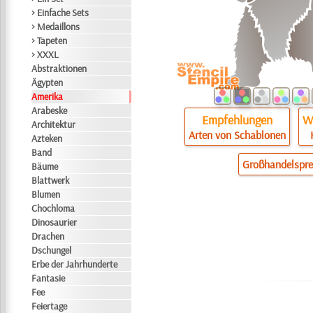
> Einfache Sets
> Medaillons
> Tapeten
> XXXL
Abstraktionen
Ägypten
Amerika
Arabeske
Empfehlungen
Wi
Architektur
Arten von Schablonen
Azteken
Band
Großhandelspre
Bäume
Blattwerk
Blumen
Chochloma
Dinosaurier
Drachen
Dschungel
Erbe der Jahrhunderte
Fantasie
Fee
Feiertage