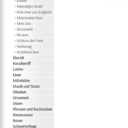
Kinder
lebendiges Wald
Märchen aus England
Meeresmärchen
Mini Zoo
Ornament
Piraten
Schloss der Feen
Spielzeug
Waldmärchen
Klassik
Korallenriff
Latino
Meer
Mittelalter
Musik und Tänze
Olmeken
Ornament
Osten
Phrasen und Buchstaben
Renaissance
Rosen
Schmetterlinge