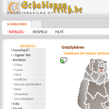
SCHABLONEN
- KATALOG -
BEISPIELE
HILFE
|
|
|
- KATALOG -
Grizzlybären
! Ausverkauf !
Schablonen mit Indianer Zeichnu
> > Eigener Text
> Bordüren
Ethno
Fauna
Flora
Kindliche
Klassik und Modern
Meer
Ornament
Verschiedenes
> Ecke
> Ein Set