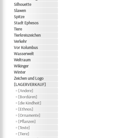
Silhouette
Slawen
Spitze
Stadt Ephesos
Tiere
Tierkreiszeichen
Verkehr
Vor Kolumbus
Wasserwelt
Weltraum
Wikinger
Winter
Zeichen und Logo
[LAGERVERKAUF]
[Andere]
[Bordüren]
[die Kindheit]
[Ethnos]
[Ornamente]
[Pflanzen]
[Texte]
[Tiere]