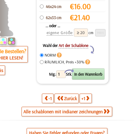
€
16.00
46x24 cm
€
21.40
62x33 cm
... oder ...
eigene Größe
cm
Wahl der
Art der Schablone
Y
e Bestellen?
NORM
HIER LESEN!
RÄUMLICH, Preis +30%
is
X
Mg.:
Stk.
-1
Zurück
+1
Alle schablonen mit indianer zeichnungen
Haben Sie Fehler gefunden oder Fragen?