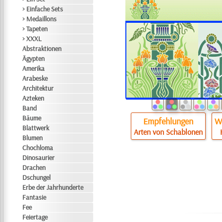
> Einfache Sets
> Medaillons
> Tapeten
> XXXL
Abstraktionen
Ägypten
Amerika
Arabeske
Architektur
Azteken
Band
Bäume
Empfehlungen
Wi
Blattwerk
Arten von Schablonen
Blumen
Chochloma
Dinosaurier
Drachen
Dschungel
Erbe der Jahrhunderte
Fantasie
Fee
Feiertage