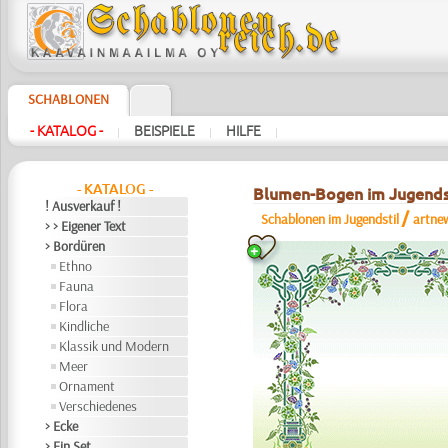
SCHABLONEN
- KATALOG -
BEISPIELE
HILFE
|
|
|
- KATALOG -
Blumen-Bogen im Jugends
! Ausverkauf !
/
Schablonen im Jugendstil
artne
> > Eigener Text
> Bordüren
Ethno
Fauna
Flora
Kindliche
Klassik und Modern
Meer
Ornament
Verschiedenes
> Ecke
> Ein Set