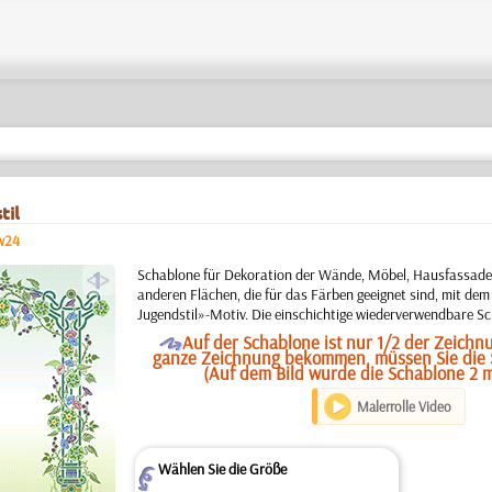
til
w24
a
Schablone für Dekoration der Wände, Möbel, Hausfassaden
anderen Flächen, die für das Färben geeignet sind, mit d
Jugendstil»-Motiv. Die einschichtige wiederverwendbare S
O
Auf der Schablone ist nur 1/2 der Zeichnu
ganze Zeichnung bekommen, müssen Sie die
(Auf dem Bild wurde die Schablone 2 ma
Malerrolle Video
Wählen Sie die Größe
Z