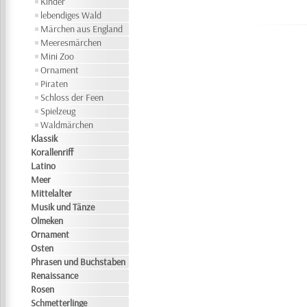
Kinder
lebendiges Wald
Märchen aus England
Meeresmärchen
Mini Zoo
Ornament
Piraten
Schloss der Feen
Spielzeug
Waldmärchen
Klassik
Korallenriff
Latino
Meer
Mittelalter
Musik und Tänze
Olmeken
Ornament
Osten
Phrasen und Buchstaben
Renaissance
Rosen
Schmetterlinge