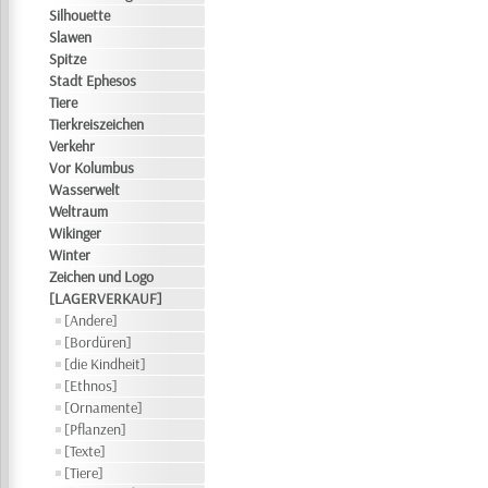
Silhouette
Slawen
Spitze
Stadt Ephesos
Tiere
Tierkreiszeichen
Verkehr
Vor Kolumbus
Wasserwelt
Weltraum
Wikinger
Winter
Zeichen und Logo
[LAGERVERKAUF]
[Andere]
[Bordüren]
[die Kindheit]
[Ethnos]
[Ornamente]
[Pflanzen]
[Texte]
[Tiere]