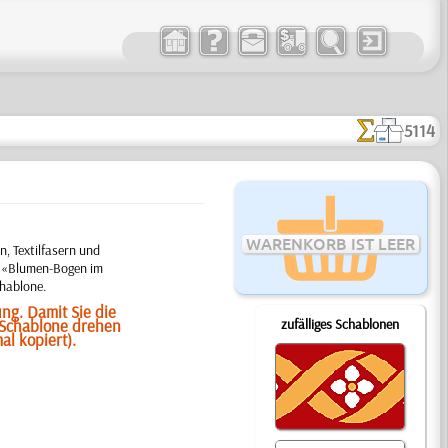
5114
WARENKORB IST LEER
, Textilfasern und
em «Blumen-Bogen im
chablone.
ng. Damit Sie die
 Schablone drehen
zufälliges Schablonen
l kopiert).