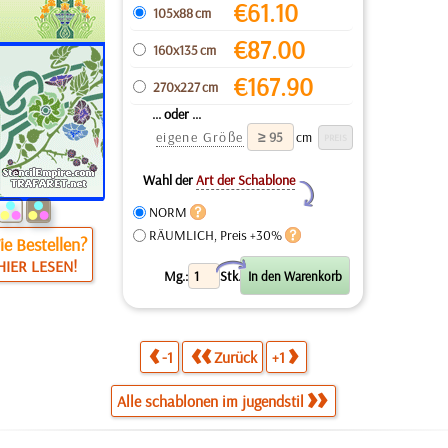
€
61.10
105x88 cm
€
87.00
160x135 cm
€
167.90
270x227 cm
... oder ...
eigene Größe
cm
Wahl der
Art der Schablone
Y
NORM
RÄUMLICH, Preis +30%
e Bestellen?
HIER LESEN!
X
Mg.:
Stk.
-1
Zurück
+1
Alle schablonen im jugendstil