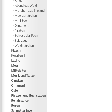
Kinder
lebendiges Wald
Märchen aus England
Meeresmärchen
Mini Zoo
Ornament
Piraten
Schloss der Feen
Spielzeug
Waldmärchen
Klassik
Korallenriff
Latino
Meer
Mittelalter
Musik und Tänze
Olmeken
Ornament
Osten
Phrasen und Buchstaben
Renaissance
Rosen
Schmetterlinge