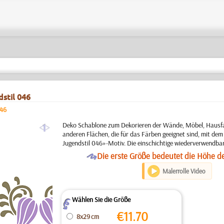
stil 046
046
a
Deko Schablone zum Dekorieren der Wände, Möbel, Hausfa
anderen Flächen, die für das Färben geeignet sind, mit d
Jugendstil 046»-Motiv. Die einschichtige wiederverwendba
O
Die erste Größe bedeutet die Höhe d
Malerrolle Video
Wählen Sie die Größe
Z
€
11.70
8x29 cm