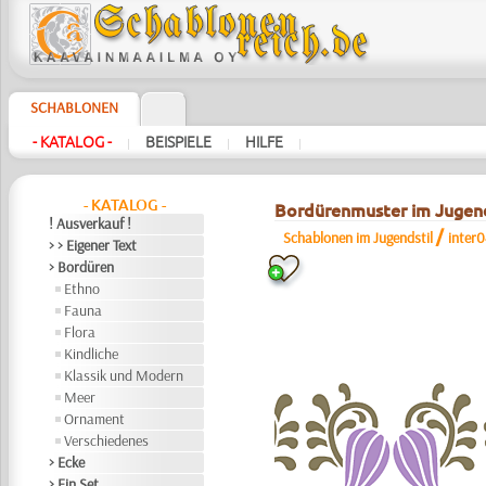
SCHABLONEN
- KATALOG -
BEISPIELE
HILFE
|
|
|
- KATALOG -
Bordürenmuster im Jugend
! Ausverkauf !
/
Schablonen im Jugendstil
inter
> > Eigener Text
> Bordüren
Ethno
Fauna
Flora
Kindliche
Klassik und Modern
Meer
Ornament
Verschiedenes
> Ecke
> Ein Set