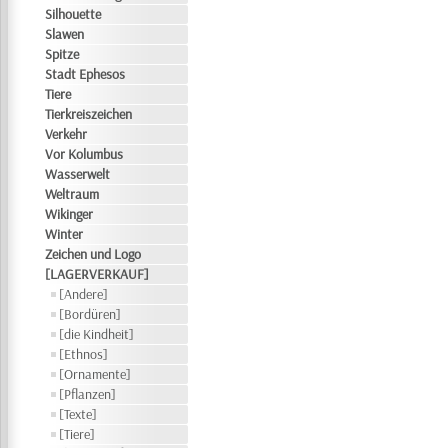
Silhouette
Slawen
Spitze
Stadt Ephesos
Tiere
Tierkreiszeichen
Verkehr
Vor Kolumbus
Wasserwelt
Weltraum
Wikinger
Winter
Zeichen und Logo
[LAGERVERKAUF]
[Andere]
[Bordüren]
[die Kindheit]
[Ethnos]
[Ornamente]
[Pflanzen]
[Texte]
[Tiere]