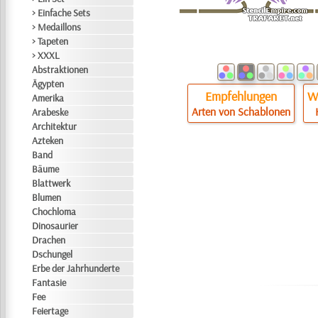
> Einfache Sets
> Medaillons
> Tapeten
> XXXL
Abstraktionen
Ägypten
Empfehlungen
Wi
Amerika
Arten von Schablonen
Arabeske
Architektur
Azteken
Band
Bäume
Blattwerk
Blumen
Chochloma
Dinosaurier
Drachen
Dschungel
Erbe der Jahrhunderte
Fantasie
Fee
Feiertage