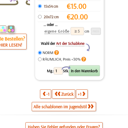
€
15.00
15x54 cm
€
20.00
20x72 cm
... oder ...
eigene Größe
cm
e Bestellen?
Wahl der
Art der Schablone
HIER LESEN!
Y
NORM
RÄUMLICH, Preis +30%
X
Mg.:
Stk.
-1
Zurück
+1
Alle schablonen im jugendstil
Haben Sie Fehler gefunden oder Fragen?