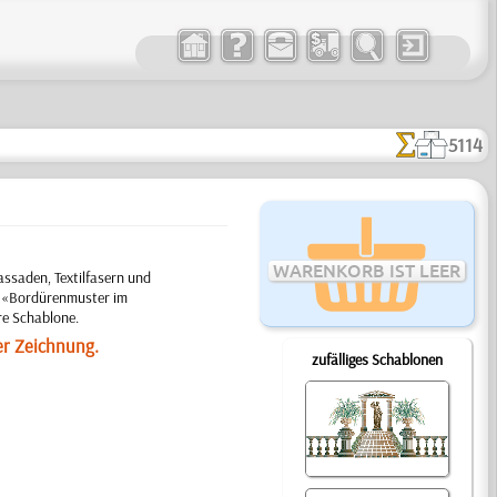
5114
WARENKORB IST LEER
ssaden, Textilfasern und
em «Bordürenmuster im
re Schablone.
er Zeichnung.
zufälliges Schablonen