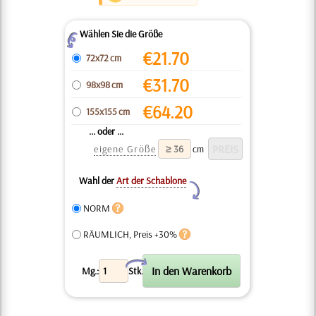
Wählen Sie die Größe
Z
€
21.70
72x72 cm
€
31.70
98x98 cm
€
64.20
155x155 cm
... oder ...
eigene Größe
cm
Wahl der
Art der Schablone
Y
NORM
RÄUMLICH, Preis +30%
X
Mg.:
Stk.