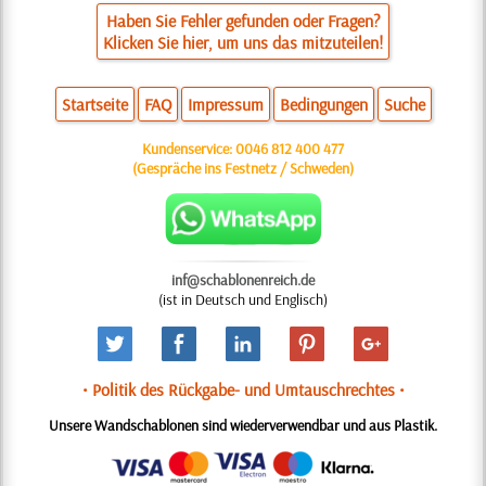
Haben Sie Fehler gefunden oder Fragen?
Klicken Sie hier, um uns das mitzuteilen!
Startseite
FAQ
Impressum
Bedingungen
Suche
Kundenservice:
0046 812 400 477
(Gespräche ins Festnetz / Schweden)
inf@schablonenreich.de
(ist in Deutsch und Englisch)
• Politik des Rückgabe- und Umtauschrechtes •
Unsere Wandschablonen sind wiederverwendbar und aus Plastik.