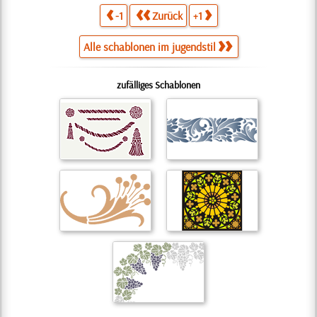
-1
Zurück
+1
Alle schablonen im jugendstil
zufälliges Schablonen