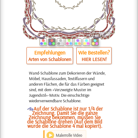
Empfehlungen
Wie Bestellen?
Arten von Schablonen
HIER LESEN!
Wand-Schablone zum Dekorieren der Wände,
Möbel, Hausfassaden, Textilfasern und
anderen Flächen, die für das Färben geeignet
sind, mit dem «Verzweigte Muster im
Jugendstil»-Motiv. Die einschichtige
wiederverwendbare Schablone.
O
Auf der Schablone ist nur 1/4 der
Zeichnung. Damit Sie die ganze
Zeichnung bekommen, müssen Sie
die Schablone drehen (Auf dem Bild
wurde die Schablone 4 mal kopiert).
Malerrolle Video