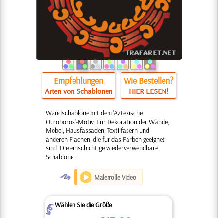
Empfehlungen
Wie Bestellen?
Arten von Schablonen
HIER LESEN!
Wandschablone mit dem 'Aztekische
Ouroboros'-Motiv. Für Dekoration der Wände,
Möbel, Hausfassaden, Textilfasern und
anderen Flächen, die für das Färben geeignet
sind. Die einschichtige wiederverwendbare
Schablone.
O
Malerrolle Video
Wählen Sie die Größe
Z