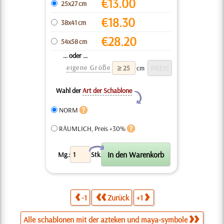
€
13.00
25x27 cm
€
18.30
38x41 cm
€
28.20
54x58 cm
... oder ...
eigene Größe
cm
Wahl der
Art der Schablone
Y
NORM
RÄUMLICH, Preis +30%
X
Mg.:
Stk.
-1
Zurück
+1
Alle schablonen mit der azteken und maya-symbole