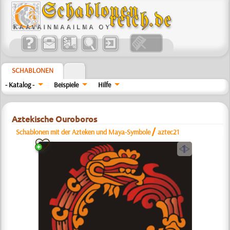
SCHABLONEN
- Katalog -
Beispiele
Hilfe
Aztekische Ouroboros
/
Schablonen mit der Azteken und Maya-Symbole
aztec21
a