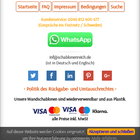
Startseite
FAQ
Impressum
Bedingungen
Suche
Kundenservice:
0046 812 400 477
(Gespräche ins Festnetz / Schweden)
inf@schablonenreich.de
(ist in Deutsch und Englisch)
• Politik des Rückgabe- und Umtauschrechtes •
Unsere Wandschablonen sind wiederverwendbar und aus Plastik.
alle Preise inkl. MwSt
Auf dieser Website werden Cookies eingesetzt,
Akzeptieren und schließen
© 2006-2025 Design: Natali M.
Kodierung: Aleks K.; Seiteninhalt: Konsta A.
um Ihre Nutzererfahrung zu optimieren:
Mehr erfahren.