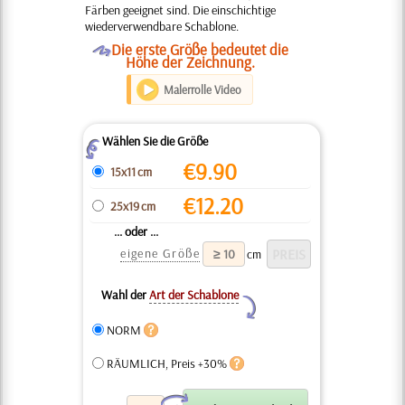
Färben geeignet sind. Die einschichtige
wiederverwendbare Schablone.
O
Die erste Größe bedeutet die
Höhe der Zeichnung.
Malerrolle Video
Wählen Sie die Größe
Z
€
9.90
15x11 cm
€
12.20
25x19 cm
... oder ...
eigene Größe
cm
Wahl der
Art der Schablone
Y
NORM
RÄUMLICH, Preis +30%