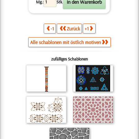
X
Mg.:
Stk.
-1
Zurück
+1
Alle schablonen mit östlich motiven
zufälliges Schablonen