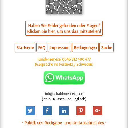
Haben Sie Fehler gefunden oder Fragen?
Klicken Sie hier, um uns das mitzuteilen!
Startseite
FAQ
Impressum
Bedingungen
Suche
Kundenservice:
0046 812 400 477
(Gespräche ins Festnetz / Schweden)
inf@schablonenreich.de
(ist in Deutsch und Englisch)
• Politik des Rückgabe- und Umtauschrechtes •