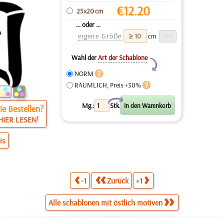
€
12.20
25x20 cm
... oder ...
eigene Größe
cm
Wahl der
Art der Schablone
Y
NORM
RÄUMLICH, Preis +30%
X
Mg.:
Stk.
e Bestellen?
HIER LESEN!
is
-1
Zurück
+1
Alle schablonen mit östlich motiven