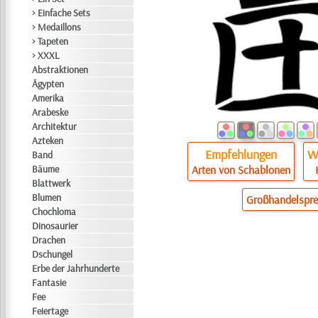
> Einfache Sets
> Medaillons
> Tapeten
> XXXL
Abstraktionen
Ägypten
Amerika
Arabeske
Architektur
Azteken
Empfehlungen
Wi
Band
Bäume
Arten von Schablonen
Blattwerk
Blumen
Großhandelspre
Chochloma
Dinosaurier
Drachen
Dschungel
Erbe der Jahrhunderte
Fantasie
Fee
Feiertage