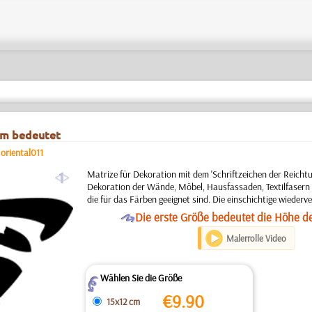
tum bedeutet
/
oriental011
a
Matrize für Dekoration mit dem 'Schriftzeichen der Reicht
Dekoration der Wände, Möbel, Hausfassaden, Textilfasern
die für das Färben geeignet sind. Die einschichtige wieder
O
Die erste Größe bedeutet die Höhe d
Malerrolle Video
Wählen Sie die Größe
Z
€
9.90
15x12 cm