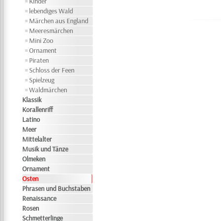
Kinder
lebendiges Wald
Märchen aus England
Meeresmärchen
Mini Zoo
Ornament
Piraten
Schloss der Feen
Spielzeug
Waldmärchen
Klassik
Korallenriff
Latino
Meer
Mittelalter
Musik und Tänze
Olmeken
Ornament
Osten
Phrasen und Buchstaben
Renaissance
Rosen
Schmetterlinge