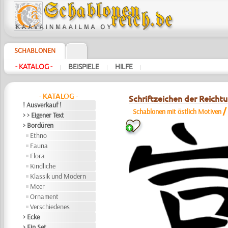
SCHABLONEN
- KATALOG -
BEISPIELE
HILFE
|
|
|
- KATALOG -
Schriftzeichen der Reich
! Ausverkauf !
Schablonen mit östlich Motiven
> > Eigener Text
> Bordüren
Ethno
Fauna
Flora
Kindliche
Klassik und Modern
Meer
Ornament
Verschiedenes
> Ecke
> Ein Set