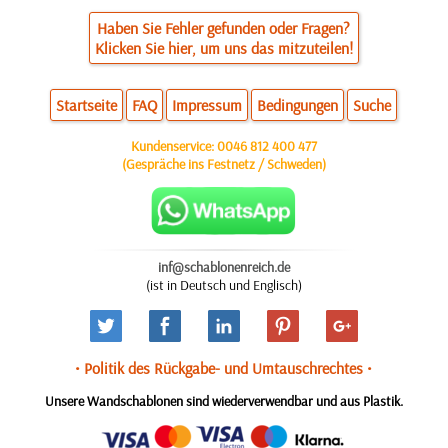
Haben Sie Fehler gefunden oder Fragen?
Klicken Sie hier, um uns das mitzuteilen!
Startseite
FAQ
Impressum
Bedingungen
Suche
Kundenservice:
0046 812 400 477
(Gespräche ins Festnetz / Schweden)
inf@schablonenreich.de
(ist in Deutsch und Englisch)
• Politik des Rückgabe- und Umtauschrechtes •
Unsere Wandschablonen sind wiederverwendbar und aus Plastik.