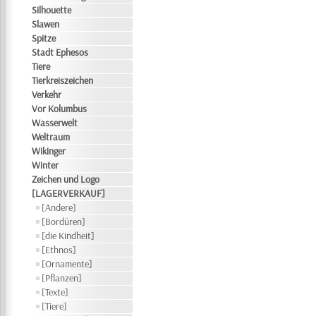
Silhouette
Slawen
Spitze
Stadt Ephesos
Tiere
Tierkreiszeichen
Verkehr
Vor Kolumbus
Wasserwelt
Weltraum
Wikinger
Winter
Zeichen und Logo
[LAGERVERKAUF]
[Andere]
[Bordüren]
[die Kindheit]
[Ethnos]
[Ornamente]
[Pflanzen]
[Texte]
[Tiere]