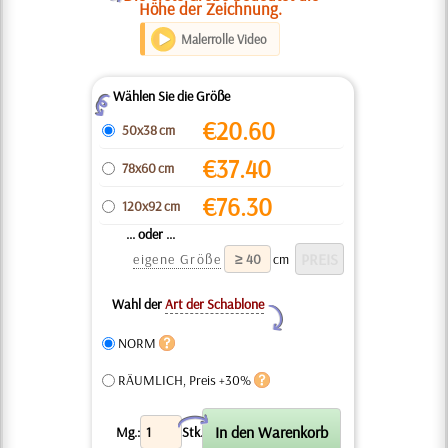
Höhe der Zeichnung.
Malerrolle Video
Wählen Sie die Größe
Z
€
20.60
50x38 cm
€
37.40
78x60 cm
€
76.30
120x92 cm
... oder ...
eigene Größe
cm
Wahl der
Art der Schablone
Y
NORM
RÄUMLICH, Preis +30%
X
Mg.:
Stk.