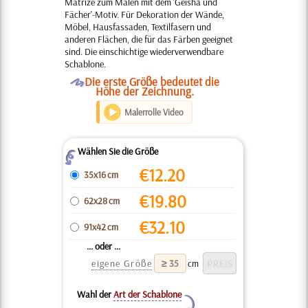
Matrize zum Malen mit dem 'Geisha und
Fächer'-Motiv. Für Dekoration der Wände,
Möbel, Hausfassaden, Textilfasern und
anderen Flächen, die für das Färben geeignet
sind. Die einschichtige wiederverwendbare
Schablone.
O
Die erste Größe bedeutet die
Höhe der Zeichnung.
Malerrolle Video
Wählen Sie die Größe
Z
€
12.20
35x16 cm
€
19.80
62x28 cm
€
32.10
91x42 cm
... oder ...
eigene Größe
cm
Wahl der
Art der Schablone
Y