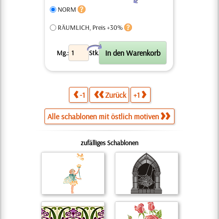
NORM
RÄUMLICH, Preis +30%
X
Mg.:
Stk.
-1
Zurück
+1
Alle schablonen mit östlich motiven
zufälliges Schablonen