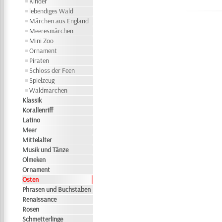
Kinder
lebendiges Wald
Märchen aus England
Meeresmärchen
Mini Zoo
Ornament
Piraten
Schloss der Feen
Spielzeug
Waldmärchen
Klassik
Korallenriff
Latino
Meer
Mittelalter
Musik und Tänze
Olmeken
Ornament
Osten
Phrasen und Buchstaben
Renaissance
Rosen
Schmetterlinge