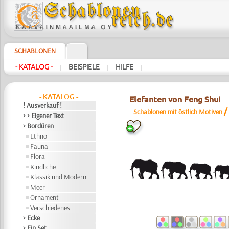
SCHABLONEN
- KATALOG -
BEISPIELE
HILFE
|
|
|
- KATALOG -
Elefanten von Feng Shui
! Ausverkauf !
Schablonen mit östlich Motiven
> > Eigener Text
> Bordüren
Ethno
Fauna
Flora
Kindliche
Klassik und Modern
Meer
Ornament
Verschiedenes
> Ecke
> Ein Set