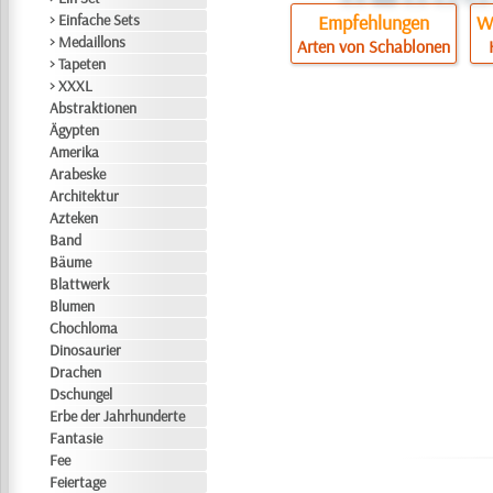
> Einfache Sets
Empfehlungen
Wi
> Medaillons
Arten von Schablonen
> Tapeten
> XXXL
Abstraktionen
Ägypten
Amerika
Arabeske
Architektur
Azteken
Band
Bäume
Blattwerk
Blumen
Chochloma
Dinosaurier
Drachen
Dschungel
Erbe der Jahrhunderte
Fantasie
Fee
Feiertage