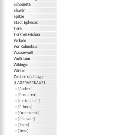
Silhouette
Slawen
Spitze
Stadt Ephesos
Tiere
Tierkreiszeichen
Verkehr
Vor Kolumbus
Wasserwelt
Weltraum
Wikinger
Winter
Zeichen und Logo
[LAGERVERKAUF]
[Andere]
[Bordüren]
[die Kindheit]
[Ethnos]
[Ornamente]
[Pflanzen]
[Texte]
[Tiere]