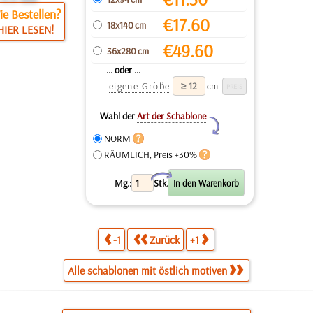
e Bestellen?
€
17.60
18x140 cm
HIER LESEN!
€
49.60
36x280 cm
... oder ...
eigene Größe
cm
Wahl der
Art der Schablone
Y
NORM
RÄUMLICH, Preis +30%
X
Mg.:
Stk.
-1
Zurück
+1
Alle schablonen mit östlich motiven