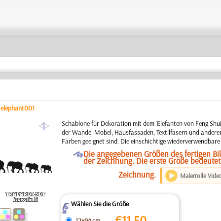
/
elephant001
a
Schablone für Dekoration mit dem 'Elefanten von Feng Shui
der Wände, Möbel, Hausfassaden, Textilfasern und anderen
Färben geeignet sind. Die einschichtige wiederverwendbare
O
Die angegebenen Größen des fertigen Bi
der Zeichnung. Die erste Größe bedeutet
Zeichnung.
Malerrolle Vide
Wählen Sie die Größe
Z
€
11.50
12x94 cm