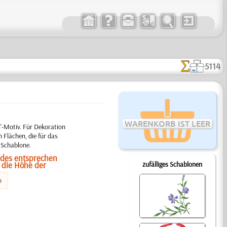
5114
WARENKORB IST LEER
'-Motiv. Für Dekoration
 Flächen, die für das
 Schablone.
ldes entsprechen
 die Höhe der
zufälliges Schablonen
o