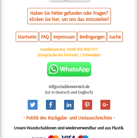
Haben Sie Fehler gefunden oder Fragen?
Klicken Sie hier, um uns das mitzuteilen!
Startseite
FAQ
Impressum
Bedingungen
Suche
Kundenservice:
0046 812 400 477
(Gespräche ins Festnetz / Schweden)
inf@schablonenreich.de
(ist in Deutsch und Englisch)
• Politik des Rückgabe- und Umtauschrechtes •
Unsere Wandschablonen sind wiederverwendbar und aus Plastik.