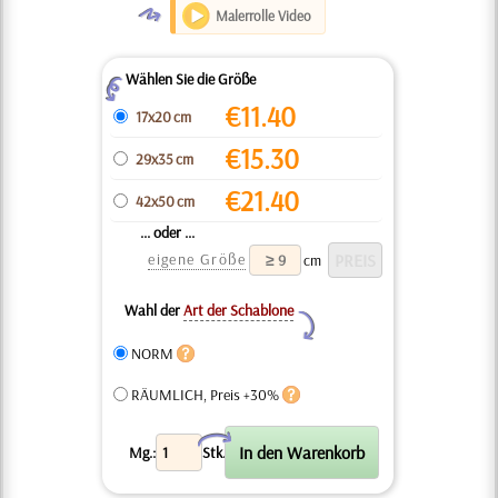
O
Malerrolle Video
Wählen Sie die Größe
Z
€
11.40
17x20 cm
€
15.30
29x35 cm
€
21.40
42x50 cm
... oder ...
eigene Größe
cm
Wahl der
Art der Schablone
Y
NORM
RÄUMLICH, Preis +30%
X
Mg.:
Stk.