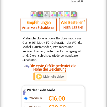
Empfehlungen
Wie Bestellen?
Arten von Schablonen
HIER LESEN!
Malerschablone mit dem 'Bordürenmotiv aus
Gschel 06'-Motiv. Für Dekoration der Wände,
Möbel, Hausfassaden, Textilfasern und
anderen Flächen, die für das Färben geeignet
sind. Die einschichtige wiederverwendbare
Schablone.
O
Die erste Größe bedeutet die
Höhe der Zeichnung.
Malerrolle Video
Wählen Sie die Größe
Z
€
16.00
20x59 cm