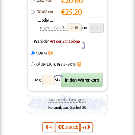
€
20.60
25x74 cm
€
25.20
30x88 cm
... oder ...
eigene Größe
cm
Wahl der
Art der Schablone
Y
NORM
RÄUMLICH, Preis +30%
X
Mg.:
Stk.
Passende Designs:
Keramik aus Gschel 06
-1
Zurück
+1